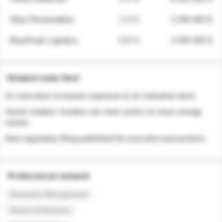
Atlas Renewables
1.3 %
3 280 000 $
BluePeak Logistics
0.9 %
2 040 000 $
Related news feed
An executive increases exposure to an industrial stock
Sector rotation: insiders are more active on clean energy
names
New regulatory filing published for executive transactions
Professional network
Executive Management
Board of Directors