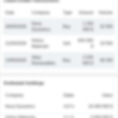
Latest insider transactions
Date
Company
Type
Amount
Volume
Nova
1 250
26/05/2026
Buy
32 000
Dynamics
000 $
Helios
845 000
21/05/2026
Sell
19 500
Materials
$
Atlas
2 030
14/05/2026
Buy
48 200
Renewables
000 $
Estimated holdings
Company
Stake
Value
Nova Dynamics
4.8 %
18 400 000 $
Helios Materials
2.1 %
6 950 000 $