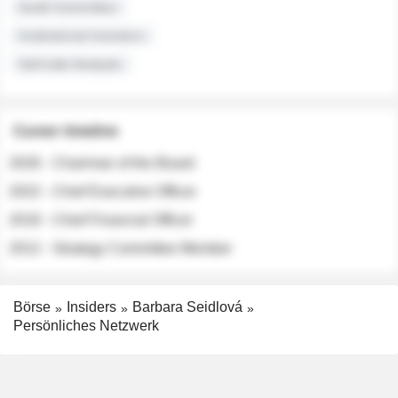
Audit Committee
Institutional Investors
Sell-side Analysts
Career timeline
2026 - Chairman of the Board
2022 - Chief Executive Officer
2018 - Chief Financial Officer
2012 - Strategy Committee Member
Börse
Insiders
Barbara Seidlová
Persönliches Netzwerk