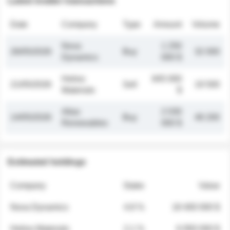
Latest insider transactions
Date
Company
Type
Amount
Volume
Nova
1 250
26/05/2026
Buy
32 000
Dynamics
000 $
Helios
845 000
21/05/2026
Sell
19 500
Materials
$
Atlas
2 030
14/05/2026
Buy
48 200
Renewables
000 $
Estimated holdings
Company
Stake
Value
Nova Dynamics
4.8 %
18 400 000 $
Helios Materials
2.1 %
6 950 000 $