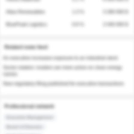
Atlas Renewables
1.3 %
3 280 000 $
BluePeak Logistics
0.9 %
2 040 000 $
Related news feed
An executive increases exposure to an industrial stock
Sector rotation: insiders are more active on clean energy
names
New regulatory filing published for executive transactions
Professional network
Executive Management
Board of Directors