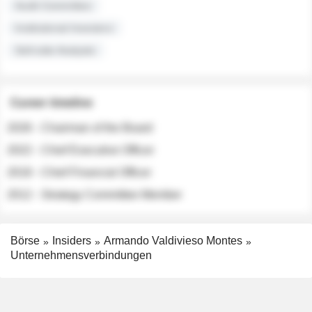
Audit Committee
Institutional Investors
Sell-side Analysts
Career timeline
2026 - Chairman of the Board
2022 - Chief Executive Officer
2018 - Chief Financial Officer
2012 - Strategy Committee Member
Börse
Insiders
Armando Valdivieso Montes
Unternehmensverbindungen