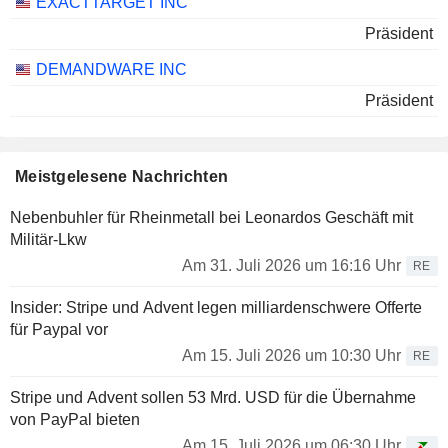
Größte
EXACTTARGET INC
President & Director bei iGoDigital, Inc. (die alle
Unternehmen
Präsident
Tochtergesellschaften von salesforce.com, Inc. sind).
Außerdem ist sie Mitglied des Vorstands der Lehigh
DEMANDWARE INC
University und der Software Alliance Corp. Amy E. Weaver
war zuvor als Senior Vice President & Deputy General
Präsident
Counsel bei der Expedia Group, Inc. tätig, Mitglied des
Legislativrats von Hongkong und Secretary, EVP & General
Counsel bei Univar Solutions, Inc. Amy E. Weaver erhielt
Meistgelesene Nachrichten
einen Undergraduate-Abschluss vom Wellesley College
und einen Graduate-Abschluss von der Harvard Law
School.
Nebenbuhler für Rheinmetall bei Leonardos Geschäft mit
Militär-Lkw
Am 31. Juli 2026 um 16:16 Uhr
RE
Insider: Stripe und Advent legen milliardenschwere Offerte
für Paypal vor
Am 15. Juli 2026 um 10:30 Uhr
RE
Stripe und Advent sollen 53 Mrd. USD für die Übernahme
von PayPal bieten
Am 15. Juli 2026 um 06:30 Uhr