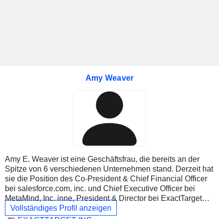
Amy Weaver
Amy E. Weaver ist eine Geschäftsfrau, die bereits an der
Spitze von 6 verschiedenen Unternehmen stand. Derzeit hat
sie die Position des Co-President & Chief Financial Officer
bei salesforce.com, inc. und Chief Executive Officer bei
MetaMind, Inc. inne, President & Director bei ExactTarget
LLC, President, Secretary & Director bei Demandware LLC,
Vollständiges Profil anzeigen
President, Secretary & Director bei DimDim, Inc. und