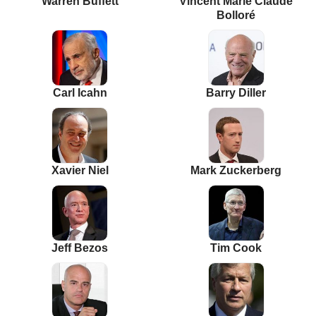
Warren Buffett
Vincent Marie Claude
Bolloré
Carl Icahn
Barry Diller
Xavier Niel
Mark Zuckerberg
Jeff Bezos
Tim Cook