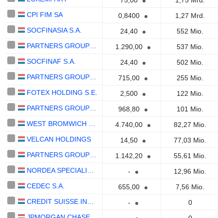
75,00
1,75 Mrd.
CPI FIM SA
0,8400
1,27 Mrd.
SOCFINASIA S.A.
24,40
552 Mio.
PARTNERS GROUP GLOBAL INFRASTRUCTURE 2018 (EUR) S.C.A., SICAV-SIF
1.290,00
537 Mio.
SOCFINAF S.A.
24,40
502 Mio.
PARTNERS GROUP DIRECT MEZZANINE 2013 S.C.A., SICAR
715,00
255 Mio.
FOTEX HOLDING S.E.
2,500
122 Mio.
PARTNERS GROUP DIRECT EQUITY V (EUR) S.C.A., SICAV-RAIF
968,80
101 Mio.
WEST BROMWICH BUILDING SOCIETY
4.740,00
82,27 Mio.
VELCAN HOLDINGS
14,50
77,03 Mio.
PARTNERS GROUP SECONDARY VIII (EUR) S.C.A., SICAV-RAIF
1.142,20
55,61 Mio.
NORDEA SPECIALISED INVESTMENT FUND, SICAV-FIS - GLOBAL INFRASTRUCTURE FUND
-
12,96 Mio.
CEDEC S.A.
655,00
7,56 Mio.
CREDIT SUISSE INDEX FUND (LUX) - CSIF (LUX) EQUITY EUROPE ESG BLUE FUND
-
0
JPMORGAN CHASE BANK, NATIONAL ASSOCIATION