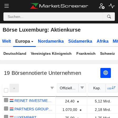
Börse Luxemburg: Aktienkurse
Welt
Europa
Nordamerika
Südamerika
Afrika
Mi
Deutschland
Vereinigtes Königreich
Frankreich
Schweiz
19
Börsennotierte Unternehmen
Offizieller Kurs
Kap.
USD
REINET INVESTMENTS S.C.A.
24,40
5,12 Mrd.
PARTNERS GROUP DIRECT EQUITY 2019 (EUR) S.C.A., SICAV-RAIF
1.070,00
2,18 Mrd.
LUXEMPART