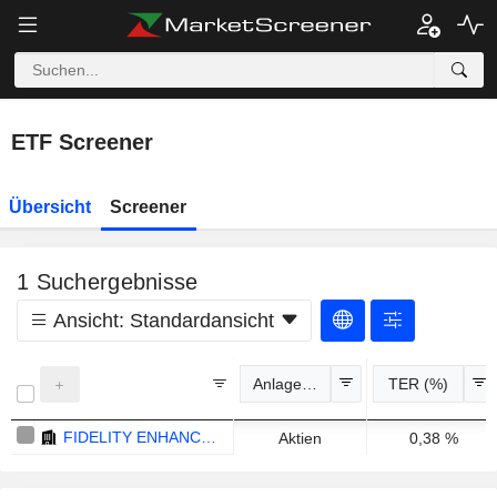
ETF Screener
Übersicht
Screener
1
Suchergebnisse
Ansicht:
Standardansicht
Anlageklassen
TER (%)
FIDELITY ENHANCED EMERGING MARKETS ETF - USD
Aktien
0,38 %