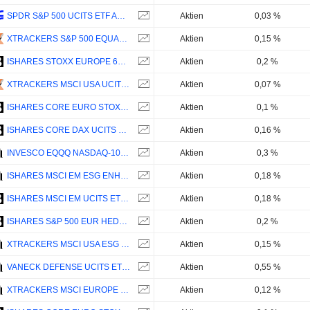
SPDR S&P 500 UCITS ETF ACC - USD
Aktien
0,03 %
XTRACKERS S&P 500 EQUAL WEIGHT UCITS ETF 1C - USD
Aktien
0,15 %
ISHARES STOXX EUROPE 600 UCITS ETF (DE) - EUR
Aktien
0,2 %
XTRACKERS MSCI USA UCITS ETF - USD
Aktien
0,07 %
ISHARES CORE EURO STOXX 50 UCITS ETF (DE) - EUR
Aktien
0,1 %
ISHARES CORE DAX UCITS ETF (DE) - EUR
Aktien
0,16 %
INVESCO EQQQ NASDAQ-100 UCITS ETF DIST - USD
Aktien
0,3 %
ISHARES MSCI EM ESG ENHANCED CTB UCITS ETF - ACC - USD
Aktien
0,18 %
ISHARES MSCI EM UCITS ETF (DIST) - USD
Aktien
0,18 %
ISHARES S&P 500 EUR HEDGED UCITS ETF (ACC) - EUR
Aktien
0,2 %
XTRACKERS MSCI USA ESG UCITS ETF 1C - ACC - USD
Aktien
0,15 %
VANECK DEFENSE UCITS ETF - USD
Aktien
0,55 %
XTRACKERS MSCI EUROPE UCITS ETF 1C - USD
Aktien
0,12 %