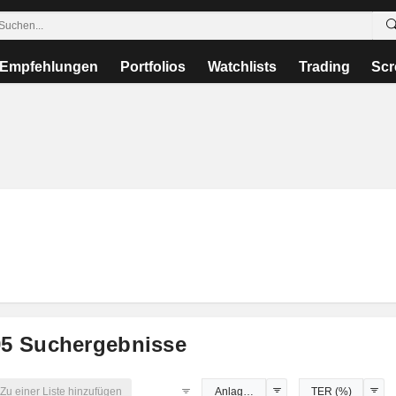
Empfehlungen
Portfolios
Watchlists
Trading
Scr
95
Suchergebnisse
Zu einer Liste hinzufügen
Anlageklassen
TER (%)