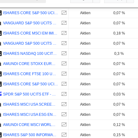
ISHARES CORE S&P 500 UCITS ETF - USD
Aktien
0,07 %
VANGUARD S&P 500 UCITS ETF DISTRIBUTING - USD
Aktien
0,07 %
ISHARES CORE MSCI EM IMI UCITS ETF - USD
Aktien
0,18 %
VANGUARD S&P 500 UCITS ETF - ACC - USD
Aktien
0,07 %
ISHARES NASDAQ 100 UCITS ETF - USD
Aktien
0,3 %
AMUNDI CORE STOXX EUROPE 600 UCITS ETF ACC - EUR
Aktien
0,07 %
ISHARES CORE FTSE 100 UCITS ETF - GBP
Aktien
0,07 %
ISHARES CORE S&P 500 UCITS ETF USD DIST - USD
Aktien
0,07 %
SPDR S&P 500 UCITS ETF - USD
Aktien
0,03 %
ISHARES MSCI USA SCREENED UCITS ETF (ACC) - USD
Aktien
0,07 %
ISHARES MSCI USA ESG ENHANCED CTB UCITS ETF (DIST) - USD
Aktien
0,07 %
AMUNDI CORE MSCI WORLD UCITS ETF ACC - USD
Aktien
0,12 %
ISHARES S&P 500 INFORMATION TECHNOLOGY SECTOR UCITS ETF - USD
Aktien
0,15 %