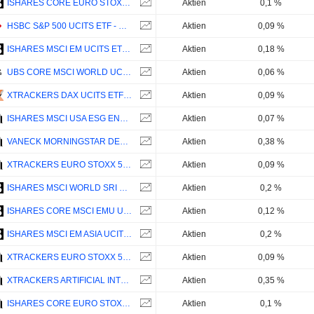
ISHARES CORE EURO STOXX 50 UCITS ETF - EUR
Aktien
0,1 %
HSBC S&P 500 UCITS ETF - USD
Aktien
0,09 %
ISHARES MSCI EM UCITS ETF (ACC) - USD
Aktien
0,18 %
UBS CORE MSCI WORLD UCITS ETF ACC - USD
Aktien
0,06 %
XTRACKERS DAX UCITS ETF 1C - EUR
Aktien
0,09 %
ISHARES MSCI USA ESG ENHANCED CTB UCITS ETF (ACC) - USD
Aktien
0,07 %
VANECK MORNINGSTAR DEVELOPED MARKETS DIVIDEND LEADERS UCITS ETF - EUR
Aktien
0,38 %
XTRACKERS EURO STOXX 50 UCITS ETF 1C - EUR
Aktien
0,09 %
ISHARES MSCI WORLD SRI UCITS ETF - EUR
Aktien
0,2 %
ISHARES CORE MSCI EMU UCITS ETF (ACC) - EUR
Aktien
0,12 %
ISHARES MSCI EM ASIA UCITS ETF - USD
Aktien
0,2 %
XTRACKERS EURO STOXX 50 UCITS ETF 1D - EUR
Aktien
0,09 %
XTRACKERS ARTIFICIAL INTELLIGENCE & BIG DATA UCITS ETF 1C - USD
Aktien
0,35 %
ISHARES CORE EURO STOXX 50 UCITS ETF (DIST) - EUR
Aktien
0,1 %