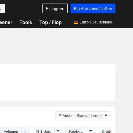
Einloggen
Ein Abo abschließen
eener
Tools
Top / Flop
Edition Deutschland
Ansicht:
Standardansicht
Volumen
% 1. Jan.
Replikationsmethode
Dividenden-Politik