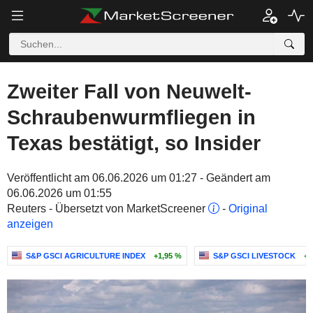
Zweiter Fall von Neuwelt-
Schraubenwurmfliegen in
Texas bestätigt, so Insider
Veröffentlicht am 06.06.2026 um 01:27 - Geändert am
06.06.2026 um 01:55
Reuters - Übersetzt von MarketScreener
-
Original
anzeigen
S&P GSCI AGRICULTURE INDEX
+1,95 %
S&P GSCI LIVESTOCK
+0