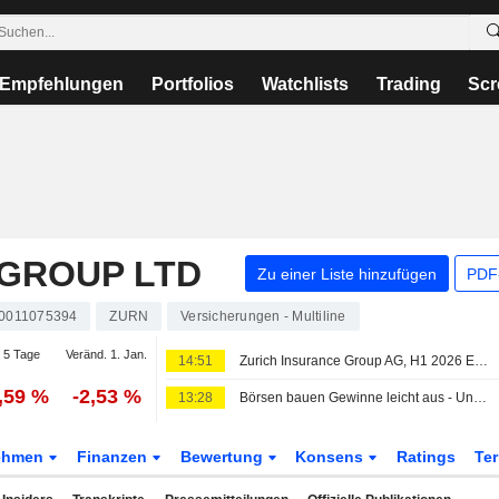
Empfehlungen
Portfolios
Watchlists
Trading
Scr
 GROUP LTD
Zu einer Liste hinzufügen
PDF-
0011075394
ZURN
Versicherungen - Multiline
 5 Tage
Veränd. 1. Jan.
14:51
Zurich Insurance Group AG, H1 2026 Earnings Call, Aug 06, 2026
,59 %
-2,53 %
13:28
Börsen bauen Gewinne leicht aus - Unternehmenszahlen überzeugen
ehmen
Finanzen
Bewertung
Konsens
Ratings
Te