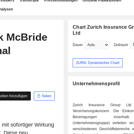
Insiders
Transkripte
Pressemitteilungen
Offizielle Publikationen
nalysen
Chart Zurich Insurance G
Ltd
ck McBride
Dauer
Zeitraum
nal
ZURN: Dynamischer Chart
Unternehmensprofil
ellen hinzufügen
Teilen
Zurich Insurance Group Ltd
Versicherungskonzern. Die Einko
Bereinigungen innerha
Unternehmensgruppe) verteilen si
 mit sofortiger Wirkung
verschiedenen Geschäftsbereiche wi
t. Diese neu