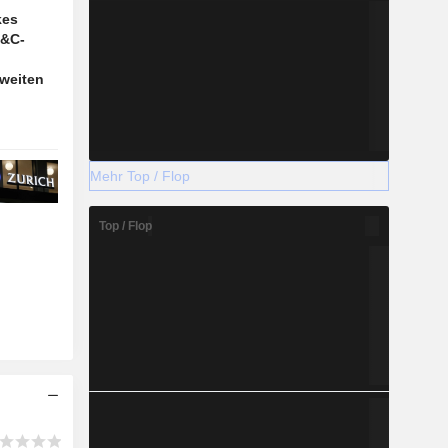
kes
P&C-
weiten
Mehr Top / Flop
Top / Flop