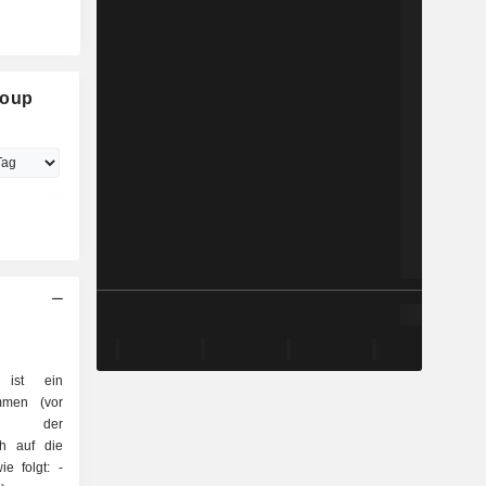
roup
 ist ein
mmen (vor
lb der
ch auf die
e folgt: -