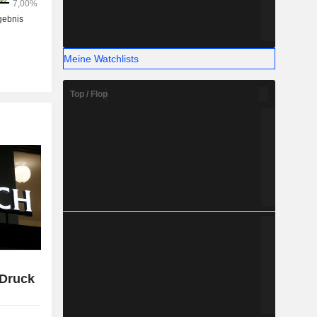
Meine Watchlists
Top / Flop
 Druck