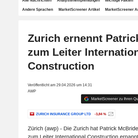
Alle Nachrichten
Analystenempfehlungen
Wichtige Fakten
Andere Sprachen
MarketScreener Artikel
MarketScreener A
Zurich ernennt Patri
zum Leiter Internatio
Construction
Veröffentlicht am 29.04.2026 um 14:31
AWP
MarketScreener zu Ihren Qu
ZURICH INSURANCE GROUP LTD
-3,84 %
Zürich (awp) - Die Zurich hat Patrick McBride
zum Leiter International Construction ernann