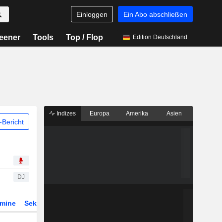
Einloggen
Ein Abo abschließen
eener
Tools
Top / Flop
Edition Deutschland
Indizes
Europa
Amerika
Asien
Bericht
DJ
rmine
Sektor
Derivate
ETFs