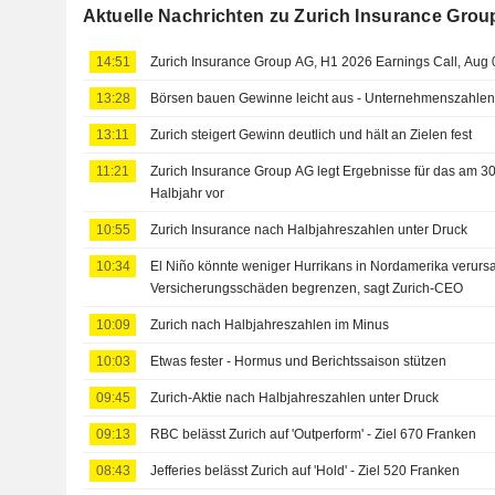
Aktuelle Nachrichten zu Zurich Insurance Grou
14:51
Zurich Insurance Group AG, H1 2026 Earnings Call, Aug 
13:28
Börsen bauen Gewinne leicht aus - Unternehmenszahle
13:11
Zurich steigert Gewinn deutlich und hält an Zielen fest
11:21
Zurich Insurance Group AG legt Ergebnisse für das am 3
Halbjahr vor
10:55
Zurich Insurance nach Halbjahreszahlen unter Druck
10:34
El Niño könnte weniger Hurrikans in Nordamerika verurs
Versicherungsschäden begrenzen, sagt Zurich-CEO
10:09
Zurich nach Halbjahreszahlen im Minus
10:03
Etwas fester - Hormus und Berichtssaison stützen
09:45
Zurich-Aktie nach Halbjahreszahlen unter Druck
09:13
RBC belässt Zurich auf 'Outperform' - Ziel 670 Franken
08:43
Jefferies belässt Zurich auf 'Hold' - Ziel 520 Franken