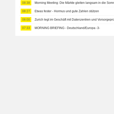
08:38
Morning Meeting: Die Märkte gleiten langsam in die Som
08:27
Etwas fester - Hormus und gute Zahlen stützen
08:00
Zurich legt im Geschäft mit Datenzentren und Vorsorgepro
07:33
MORNING BRIEFING - Deutschland/Europa -3-