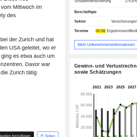
Schadenversicherung (76
ng vom Mittwoch im
Lebensversicherung (19,6%); - sonstige (0,2%):
Beschäftigte
vor allem Netzwerk-, Investment- un
ety des
(Zurich Capital Markets), Rückver
Sektor
Versicherungen 
Vermögensverwaltung, Eigenverwal
Termine
06.08.
Ergebnisveröffentlichun
Der restliche Einkommen (3,6%) betri
Farmers Group ausgeführten Dienst
bei der Zurich und hat
(Risikoauswahl, Verwaltung und B
Mehr Unternehmensinformationen
en USA geleitet, wo er
von Verträgen, Prämien-Sammlung, 
 ging es etwa auch um
Management und Verwaltungsdienste
nzentren. Davor war
Gewinn- und Verlustrech
ie Zurich tätig
sowie Schätzungen
uellen hinzufügen
Teilen