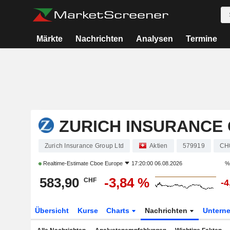
Märkte
Nachrichten
Analysen
Termine
ZURICH INSURANCE
Zurich Insurance Group Ltd
Aktien
579919
CH
Realtime-Estimate
Cboe Europe
17:20:00 06.08.2026
%
583,90
-3,84 %
CHF
-4
Übersicht
Kurse
Charts
Nachrichten
Untern