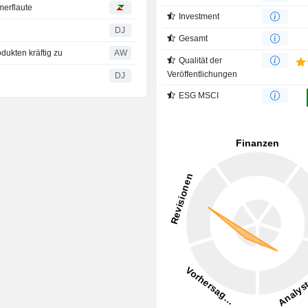
merflaute
Investment
DJ
Gesamt
dukten kräftig zu
AW
Qualität der
Veröffentlichungen
DJ
ESG MSCI