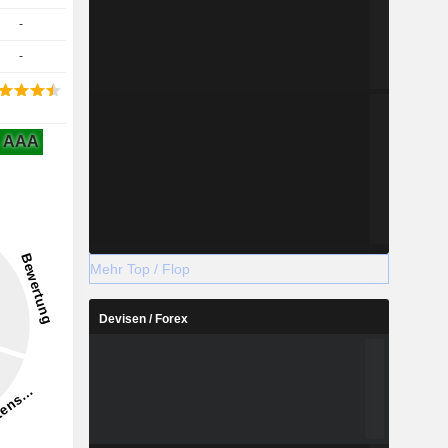
-
-
AAA
Mehr Top / Flop
Devisen / Forex