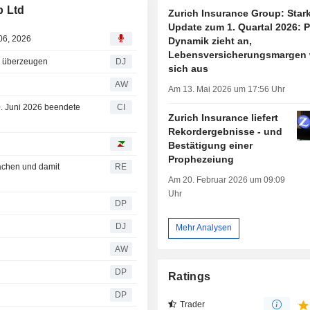
p Ltd
Zurich Insurance Group: Star
Update zum 1. Quartal 2026: 
06, 2026
Dynamik zieht an,
Lebensversicherungsmargen 
n überzeugen
DJ
sich aus
AW
Am 13. Mai 2026 um 17:56 Uhr
0. Juni 2026 beendete
CI
Zurich Insurance liefert
Rekordergebnisse - und
Bestätigung einer
Prophezeiung
achen und damit
RE
Am 20. Februar 2026 um 09:09
Uhr
DP
DJ
Mehr Analysen
AW
DP
Ratings
DP
Trader