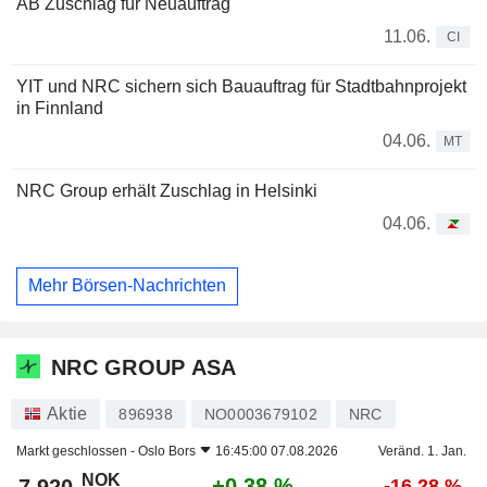
AB Zuschlag für Neuauftrag
11.06.
CI
YIT und NRC sichern sich Bauauftrag für Stadtbahnprojekt
in Finnland
04.06.
MT
NRC Group erhält Zuschlag in Helsinki
04.06.
Mehr Börsen-Nachrichten
NRC GROUP ASA
Aktie
896938
NO0003679102
NRC
Markt geschlossen -
Oslo Bors
16:45:00 07.08.2026
Veränd. 1. Jan.
NOK
+0,38 %
7,920
-16,28 %