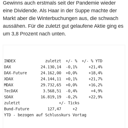
Gewinns auch erstmals seit der Pandemie wieder
eine Dividende. Als Haar in der Suppe machte der
Markt aber die Winterbuchungen aus, die schwach
aussähen. Für die zuletzt gut gelaufene Aktie ging es
um 3,8 Prozent nach unten.
INDEX             zuletzt  +/- %  +/- % YTD 

DAX             24.130,14  -0,1%     +21,4% 

DAX-Future      24.162,00  +0,0%     +18,4% 

XDAX            24.144,11  +0,1%     +21,7% 

MDAX            29.732,65  +0,0%     +16,2% 

TecDAX           3.568,51  -0,4%      +4,9% 

SDAX            16.819,19  -0,2%     +22,9% 

zuletzt                 +/- Ticks 

Bund-Future        127,47     +2 

YTD - bezogen auf Schlusskurs Vortag 
