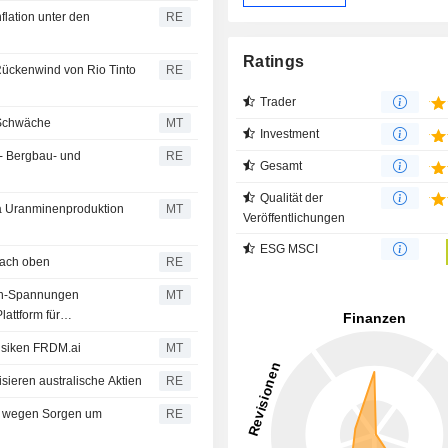
flation unter den
RE
Ratings
 Rückenwind von Rio Tinto
RE
Trader
h-Schwäche
MT
Investment
 - Bergbau- und
RE
Gesamt
Qualität der
bia Uranminenproduktion
MT
Veröffentlichungen
ESG MSCI
nach oben
RE
ran-Spannungen
MT
attform für
risiken FRDM.ai
MT
isieren australische Aktien
RE
gen wegen Sorgen um
RE