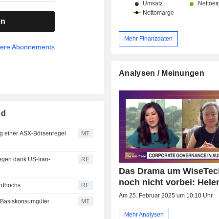
en
Mehr Finanzdaten
sere Abonnements
Analysen / Meinungen
ed
g einer ASX-Börsenregel
MT
legen dank US-Iran-
RE
Das Drama um WiseTech
noch nicht vorbei: Hele
ordhochs
RE
Am 25. Februar 2025 um 10:10 Uhr
, Basiskonsumgüter
MT
Mehr Analysen