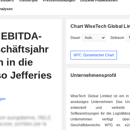
Insiders
Transkripte
Pressemitteilungen
Offizielle Publikationen
nalysen
Chart WiseTech Global Li
e EBITDA-
Dauer
Zeitraum
chäftsjahr
WTC: Dynamischer Chart
 in die
o Jefferies
Unternehmensprofil
WiseTech Global Limited ist ein in 
igen
ansässiges Unternehmen. Das Un
entwickelt und vertreibt 
Softwarelösungen für die Logistikbr
Unternehmen verfügt üb
Geschäftsbereiche: WTG ex. e