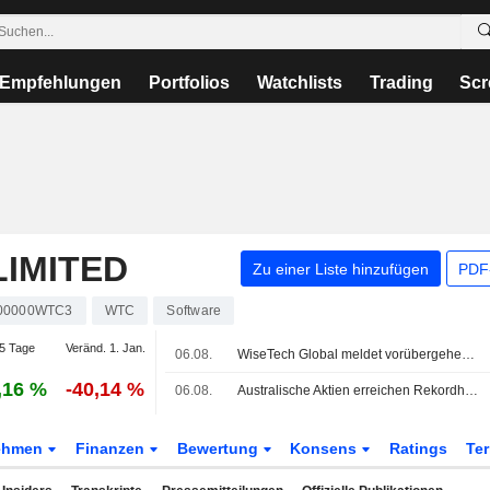
Empfehlungen
Portfolios
Watchlists
Trading
Scr
IMITED
Zu einer Liste hinzufügen
PDF-
00000WTC3
WTC
Software
5 Tage
Veränd. 1. Jan.
06.08.
WiseTech Global meldet vorübergehende Nichteinhaltung einer ASX-Börsenregel nach Ernennung der Vorsitzenden
,16 %
-40,14 %
06.08.
Australische Aktien erreichen Rekordhoch, Minenwerte legen dank US-Iran-Optimismus zu
ehmen
Finanzen
Bewertung
Konsens
Ratings
Te