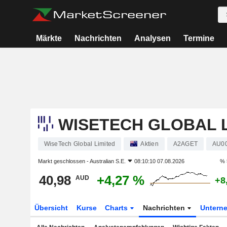
Märkte
Nachrichten
Analysen
Termine
WISETECH GLOBAL L
WiseTech Global Limited
Aktien
A2AGET
AU0
Markt geschlossen -
Australian S.E.
08:10:10 07.08.2026
% 
40,98
+4,27 %
AUD
+8
Übersicht
Kurse
Charts
Nachrichten
Untern