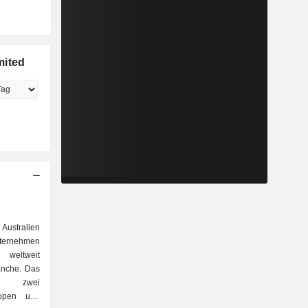
mited
Australien
ternehmen
weltweit
anche. Das
er zwei
2open und