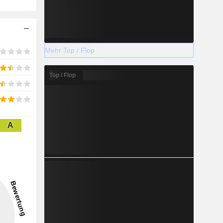
Mehr Top / Flop
Top / Flop
A