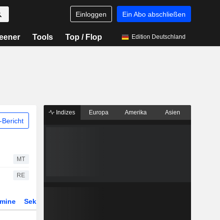
Einloggen
Ein Abo abschließen
eener
Tools
Top / Flop
Edition Deutschland
Indizes
Europa
Amerika
Asien
Bericht
MT
RE
rmine
Sektor
Derivate
ETFs