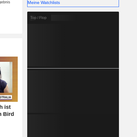
Meine Watchlists
Top / Flop
 ist
n Bird