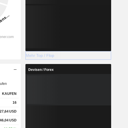
Mehr Top / Flop
Devisen / Forex
ufen
KAUFEN
16
27,64
USD
46,04
USD