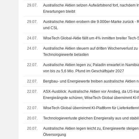
29.07.
Australische Aktien setzen Aufwärtstrend fort, nachdem In
Erwartungen bleibt
29.07.
Australische Aktien erobern die 9.000er-Marke zurück -
und CSL
24.07.
WiseTech Global-Aktie fällt um 4% inmitten breiter Tec
24.07.
Australische Aktien steuern auf dritten Wochenverlust zu
Technologiewerte belasten
22.07.
Australische Aktien legen zu; Paladin erwartet in Nami
von bis zu 5,6 Mio. Pfund im Geschäftsjahr 2027
22.07.
Bergbau- und Energiewerte treiben australische Aktien 
22.07.
ASX-Ausblick: Australische Aktien vor Anstieg, da US-I
Energieängste schüren; WiseTech Global übernimmt KI-Pl
Lieferkettenrisiken FRDM.ai
22.07.
WiseTech Global übernimmt KI-Plattform für Lieferketten
20.07.
Technologieverluste gleichen Energierally aus und stabil
20.07.
Australische Aktien legen leicht zu, Energiewerte stei
Ölversorgung