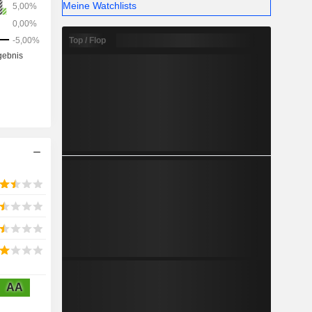
Meine Watchlists
.
Top / Flop
AA