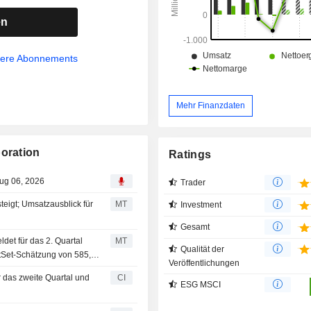
Standorte sowie weitere Abstellplätze
en
sere Abonnements
Mehr Finanzdaten
poration
Ratings
Aug 06, 2026
Trader
steigt; Umsatzausblick für
MT
Investment
Gesamt
det für das 2. Quartal
MT
Qualität der
tSet-Schätzung von 585,4
Veröffentlichungen
 das zweite Quartal und
CI
ESG MSCI