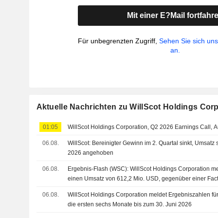
Mit einer E?Mail fortfahr
Für unbegrenzten Zugriff,
Sehen Sie sich un
an.
Aktuelle Nachrichten zu WillScot Holdings Cor
01:05
WillScot Holdings Corporation, Q2 2026 Earnings Call, 
06.08.
WillScot: Bereinigter Gewinn im 2. Quartal sinkt, Umsatz 
2026 angehoben
06.08.
Ergebnis-Flash (WSC): WillScot Holdings Corporation mel
einen Umsatz von 612,2 Mio. USD, gegenüber einer Fac
Mio. USD
06.08.
WillScot Holdings Corporation meldet Ergebniszahlen für
die ersten sechs Monate bis zum 30. Juni 2026