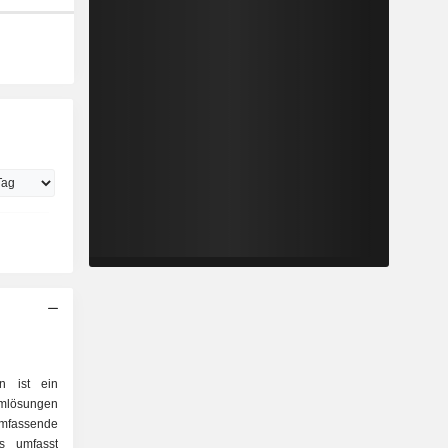
on ist ein
umlösungen
assende
s umfasst