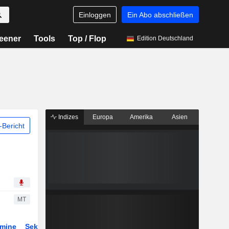
Einloggen
Ein Abo abschließen
eener
Tools
Top / Flop
Edition Deutschland
Indizes
Europa
Amerika
Asien
Bericht
MT
rmine
Sektor
Derivate
ETFs