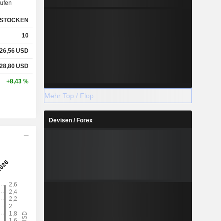
ufen
STOCKEN
10
26,56
USD
28,80
USD
+8,43 %
Mehr Top / Flop
Devisen / Forex