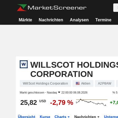
Märkte
Nachrichten
Analysen
Termine
WILLSCOT HOLDING
CORPORATION
WillScot Holdings Corporation
Aktien
A2P8AW
Markt geschlossen -
Nasdaq
22:00:00 06.08.2026
% 5
25,82
-2,79 %
USD
+7,
Übersicht
Kurse
Charts
Nachrichten
Untern