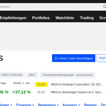
Empfehlungen
Portfolios
Watchlists
Trading
Scr
S
Zu einer Liste hinzufügen
PDF-
US9713781048
WSC
Finanzdienstleistungen - spezialisiert
 Tage
Veränd. 1. Jan.
01:05
WillScot Holdings Corporation, Q2 2026 Earnings Call, Aug 06, 2026
05 %
+37,12 %
06.08.
WillScot: Bereinigter Gewinn im 2. Quartal sinkt, Umsatz steigt; Umsatzausblick für 2026 angehoben
ehmen
Finanzen
Bewertung
Konsens
Ratings
Te