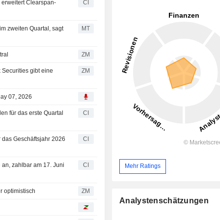
 erweitert Clearspan-
CI
im zweiten Quartal, sagt
MT
t neutral
ZM
ZM
May 07, 2026
en für das erste Quartal
CI
r das Geschäftsjahr 2026
CI
 an, zahlbar am 17. Juni
CI
Mehr Ratings
 UBS ist weniger optimistisch
ZM
Analystenschätzungen