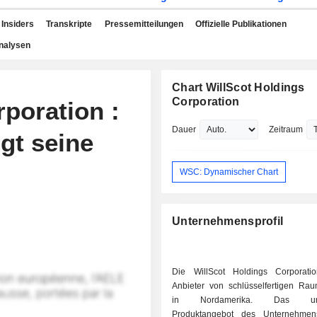
Insiders
Transkripte
Pressemitteilungen
Offizielle Publikationen
nalysen
Chart WillScot Holdings
Corporation
poration :
Dauer
Zeitraum
gt seine
WSC: Dynamischer Chart
Unternehmensprofil
Die WillScot Holdings Corporati
Anbieter von schlüsselfertigen Ra
in Nordamerika. Das umf
Produktangebot des Unternehmen