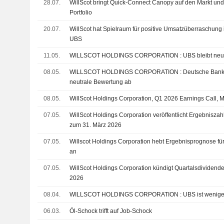
28.07.
WillScot bringt Quick-Connect Canopy auf den Markt und
Portfolio
20.07.
WillScot hat Spielraum für positive Umsatzüberraschung 
UBS
11.05.
WILLSCOT HOLDINGS CORPORATION : UBS bleib
08.05.
WILLSCOT HOLDINGS CORPORATION : Deutsche Bank Securities gibt eine
neutrale Bewertung ab
08.05.
WillScot Holdings Corporation, Q1 2026 Earnings Call, 
07.05.
WillScot Holdings Corporation veröffentlicht Ergebniszahl
zum 31. März 2026
07.05.
Willscot Holdings Corporation hebt Ergebnisprognose fü
an
07.05.
WillScot Holdings Corporation kündigt Quartalsdividende
2026
08.04.
WILLSCOT HOLDINGS CORPORATION :
06.03.
Öl-Schock trifft auf Job-Schock