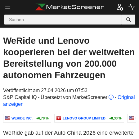
WeRide und Lenovo
kooperieren bei der weltweiten
Bereitstellung von 200.000
autonomen Fahrzeugen
Veröffentlicht am 27.04.2026 um 07:53
S&P Capital IQ - Übersetzt von MarketScreener
-
Original
anzeigen
WERIDE INC.
+6,78 %
LENOVO GROUP LIMITED
+8,33 %
N
WeRide gab auf der Auto China 2026 eine erweiterte