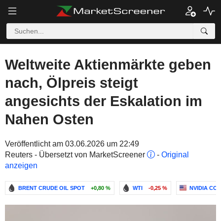
Weltweite Aktienmärkte geben
nach, Ölpreis steigt
angesichts der Eskalation im
Nahen Osten
Veröffentlicht am 03.06.2026 um 22:49
Reuters - Übersetzt von MarketScreener
-
Original
anzeigen
BRENT CRUDE OIL SPOT
+0,80 %
WTI
-0,25 %
NVIDIA CO