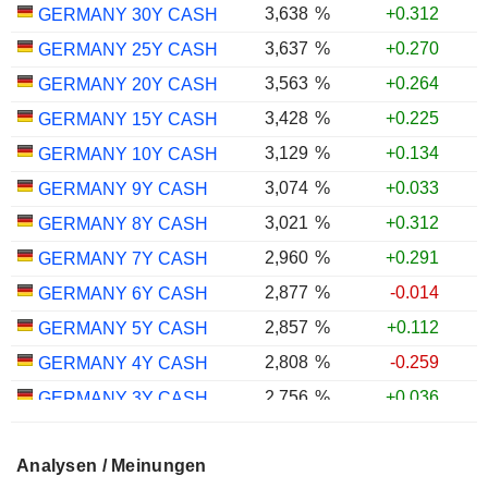
3,638
%
+0.312
GERMANY 30Y CASH
3,637
%
+0.270
GERMANY 25Y CASH
3,563
%
+0.264
GERMANY 20Y CASH
3,428
%
+0.225
GERMANY 15Y CASH
3,129
%
+0.134
GERMANY 10Y CASH
3,074
%
+0.033
GERMANY 9Y CASH
3,021
%
+0.312
GERMANY 8Y CASH
2,960
%
+0.291
GERMANY 7Y CASH
2,877
%
-0.014
GERMANY 6Y CASH
2,857
%
+0.112
GERMANY 5Y CASH
2,808
%
-0.259
GERMANY 4Y CASH
2,756
%
+0.036
GERMANY 3Y CASH
2,743
%
-0.080
GERMANY 2Y CASH
Analysen / Meinungen
2,657
%
-0.270
GERMANY 1Y CASH