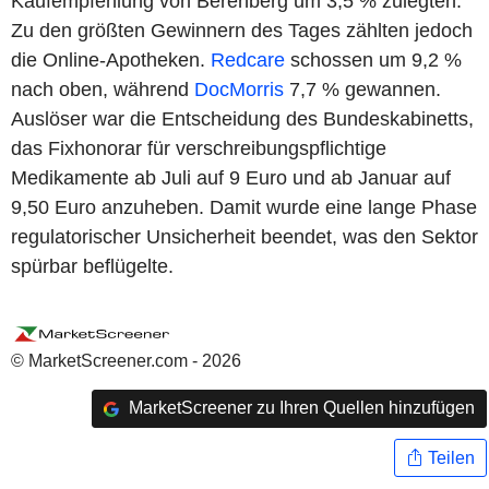
Kaufempfehlung von Berenberg um 3,5 % zulegten.
Zu den größten Gewinnern des Tages zählten jedoch
die Online-Apotheken.
Redcare
schossen um 9,2 %
nach oben, während
DocMorris
7,7 % gewannen.
Auslöser war die Entscheidung des Bundeskabinetts,
das Fixhonorar für verschreibungspflichtige
Medikamente ab Juli auf 9 Euro und ab Januar auf
9,50 Euro anzuheben. Damit wurde eine lange Phase
regulatorischer Unsicherheit beendet, was den Sektor
spürbar beflügelte.
© MarketScreener.com - 2026
MarketScreener zu Ihren Quellen hinzufügen
Teilen