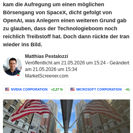
kam die Aufregung um einen möglichen
Börsengang von SpaceX, dicht gefolgt von
OpenAI, was Anlegern einen weiteren Grund gab
zu glauben, dass der Technologieboom noch
reichlich Treibstoff hat. Doch dann rückte der Iran
wieder ins Bild.
Matthias Pestalozzi
Veröffentlicht am 21.05.2026 um 15:24 - Geändert
am 21.05.2026 um 15:34
MarketScreener.com
NVIDIA CORPORATION
+2,27 %
MICROSOFT CORPORATION
+0,0