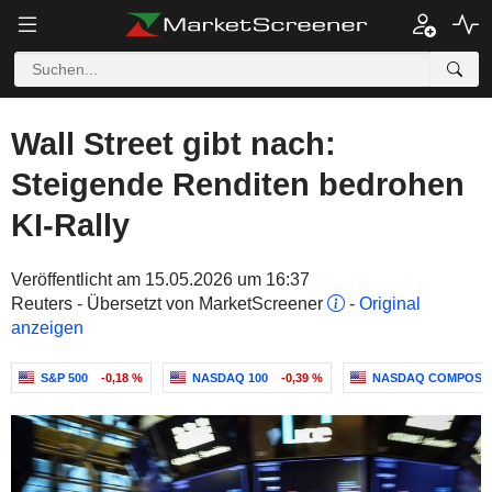
Wall Street gibt nach:
Steigende Renditen bedrohen
KI-Rally
Veröffentlicht am 15.05.2026 um 16:37
Reuters - Übersetzt von MarketScreener
-
Original
anzeigen
S&P 500
-0,18 %
NASDAQ 100
-0,39 %
NASDAQ COMPOSI