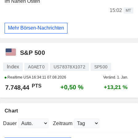
im Nahen Osten
15:02
MT
Mehr Börsen-Nachrichten
S&P 500
Index
A0AET0
US78378X1072
SP500
Realtime USA
16:34:11 07.08.2026
Veränd. 1. Jan.
PTS
+0,50 %
7.748,44
+13,21 %
Chart
Dauer
Zeitraum