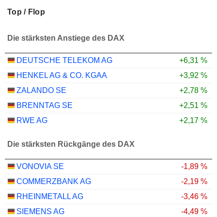
Top / Flop
Die stärksten Anstiege des DAX
DEUTSCHE TELEKOM AG
+6,31 %
HENKEL AG & CO. KGAA
+3,92 %
ZALANDO SE
+2,78 %
BRENNTAG SE
+2,51 %
RWE AG
+2,17 %
Die stärksten Rückgänge des DAX
VONOVIA SE
-1,89 %
COMMERZBANK AG
-2,19 %
RHEINMETALL AG
-3,46 %
SIEMENS AG
-4,49 %