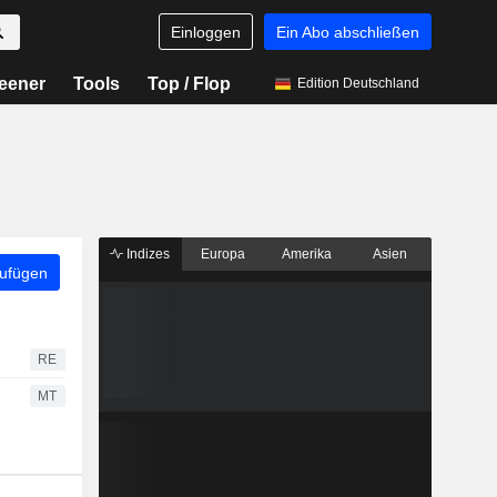
Einloggen
Ein Abo abschließen
eener
Tools
Top / Flop
Edition Deutschland
Indizes
Europa
Amerika
Asien
zufügen
RE
MT