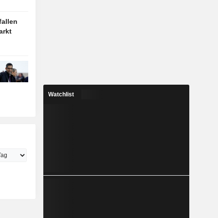
fallen
arkt
Watchlist