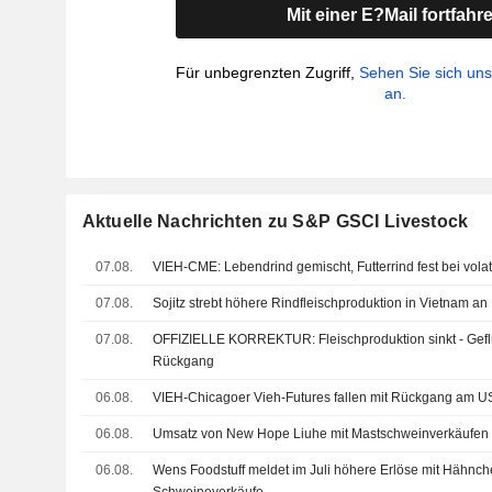
Mit einer E?Mail fortfahr
Für unbegrenzten Zugriff,
Sehen Sie sich un
an.
Aktuelle Nachrichten zu S&P GSCI Livestock
07.08.
VIEH-CME: Lebendrind gemischt, Futterrind fest bei vola
07.08.
Sojitz strebt höhere Rindfleischproduktion in Vietnam an
07.08.
OFFIZIELLE KORREKTUR: Fleischproduktion sinkt - Gefl
Rückgang
06.08.
VIEH-Chicagoer Vieh-Futures fallen mit Rückgang am U
06.08.
Umsatz von New Hope Liuhe mit Mastschweinverkäufen s
06.08.
Wens Foodstuff meldet im Juli höhere Erlöse mit Hähnche