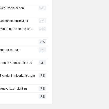
ewegungen, sagen
RE
Masthähnchen im Juni
RE
 Mio. Rindern liegen, sagt
RE
AW
 Gegenbewegung,
RE
uppe in Südaustralien zu
MT
 Kinder in nigerianischem
RE
Ausverkauf leicht zu
RE
RE