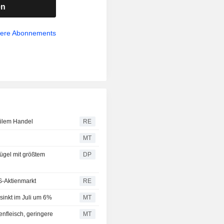
en
sere Abonnements
tilem Handel
RE
MT
ügel mit größtem
DP
S-Aktienmarkt
RE
inkt im Juli um 6%
MT
nfleisch, geringere
MT