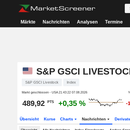
Märkte
Nachrichten
Analysen
Termine
S&P GSCI LIVESTOC
S&P GSCI Livestock
Index
Markt geschlossen - USA
21:43:22 07.08.2026
%
489,92
+0,35 %
PTS
-
Übersicht
Kurse
Charts
Nachrichten
Derivat