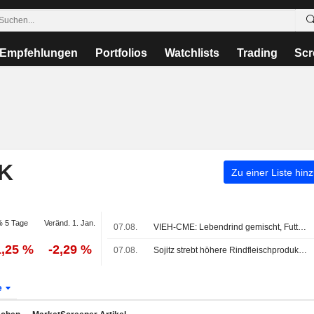
Empfehlungen
Portfolios
Watchlists
Trading
Scr
K
Zu einer Liste hin
 5 Tage
Veränd. 1. Jan.
07.08.
VIEH-CME: Lebendrind gemischt, Futterrind fest bei volatilem Handel
1,25 %
-2,29 %
07.08.
Sojitz strebt höhere Rindfleischproduktion in Vietnam an
e