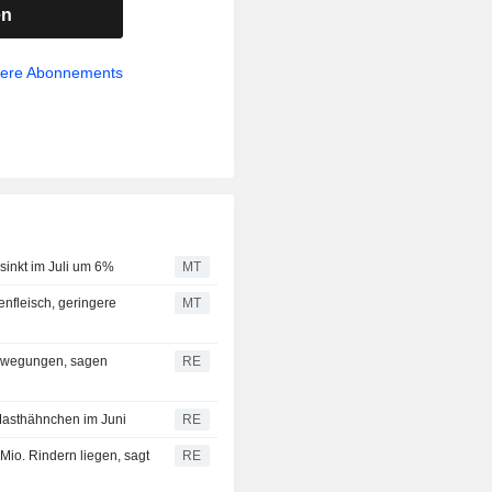
en
sere Abonnements
inkt im Juli um 6%
MT
nfleisch, geringere
MT
ewegungen, sagen
RE
Masthähnchen im Juni
RE
 Mio. Rindern liegen, sagt
RE