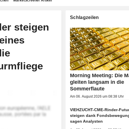
achen
MarketScreener Artikel
Schlagzeilen
er steigen
eines
die
rmfliege
Morning Meeting: Die M
gleiten langsam in die
Sommerflaute
Am 06. August 2026 um 08:38 Uhr
VIEHZUCHT-CME-Rinder-Futu
steigen dank Fondsbewegun
sagen Analysten