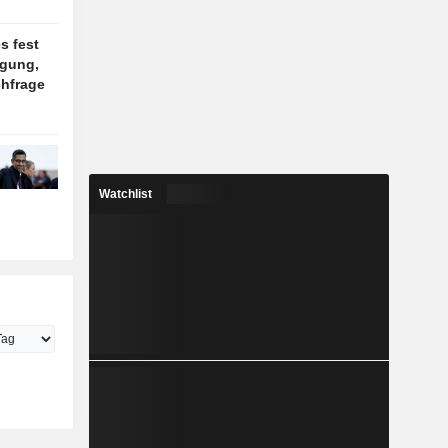
s fest
gung,
chfrage
Watchlist