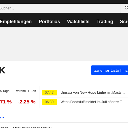
Empfehlungen
Portfolios
Watchlists
Trading
Scr
K
Zu einer Liste hin
5 Tage
Veränd. 1. Jan.
07:47
Umsatz von New Hope Liuhe mit Mastschweinverkäufen sinkt im Juli um 6%
,71 %
-2,25 %
06:30
Wens Foodstuff meldet im Juli höhere Erlöse mit Hähnchenfleisch, geringere Schweineverkäufe
e