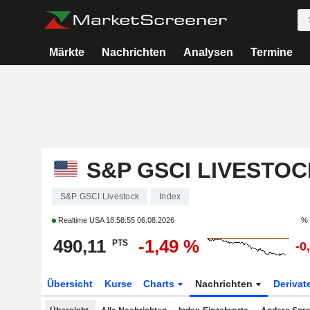
Märkte
Nachrichten
Analysen
Termine
S&P GSCI LIVESTOC
S&P GSCI Livestock
Index
Realtime USA
18:58:55 06.08.2026
% 
490,11
-1,49 %
PTS
-0
Übersicht
Kurse
Charts
Nachrichten
Derivat