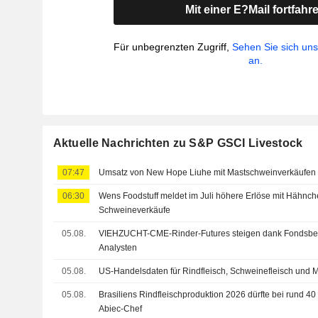
Mit einer E?Mail fortfahr
Für unbegrenzten Zugriff,
Sehen Sie sich un
an.
Aktuelle Nachrichten zu S&P GSCI Livestock
07:47
Umsatz von New Hope Liuhe mit Mastschweinverkäufen s
06:30
Wens Foodstuff meldet im Juli höhere Erlöse mit Hähnche
Schweineverkäufe
05.08.
VIEHZUCHT-CME-Rinder-Futures steigen dank Fondsb
Analysten
05.08.
US-Handelsdaten für Rindfleisch, Schweinefleisch und 
05.08.
Brasiliens Rindfleischproduktion 2026 dürfte bei rund 40
Abiec-Chef