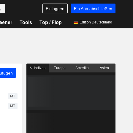
Einloggen
Ein Abo abschließen
eener
Tools
Top / Flop
Edition Deutschland
Indizes
Europa
Amerika
Asien
zufügen
MT
MT