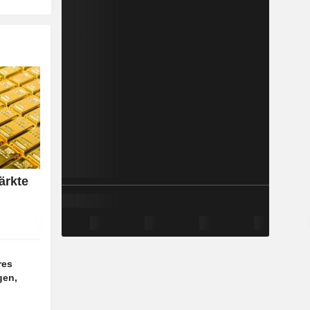
ärkte
res
gen,