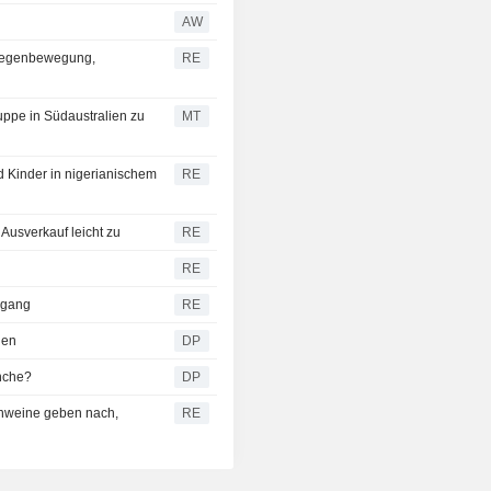
AW
 Gegenbewegung,
RE
uppe in Südaustralien zu
MT
 Kinder in nigerianischem
RE
Ausverkauf leicht zu
RE
RE
kgang
RE
gen
DP
nche?
DP
hweine geben nach,
RE