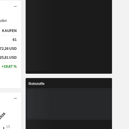
ufen
KAUFEN
61
72,26
USD
25,81
USD
+19,67 %
Rohstoffe