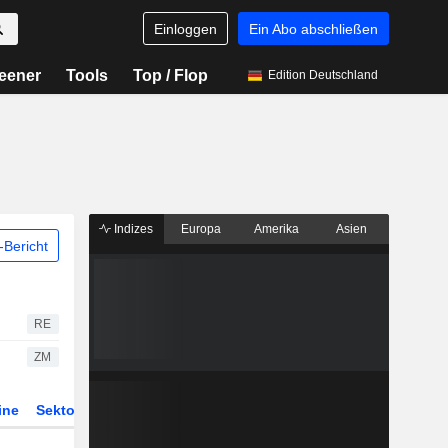
Einloggen
Ein Abo abschließen
eener
Tools
Top / Flop
Edition Deutschland
Indizes
Europa
Amerika
Asien
Bericht
RE
ZM
ine
Sektor
Derivate
ETFs