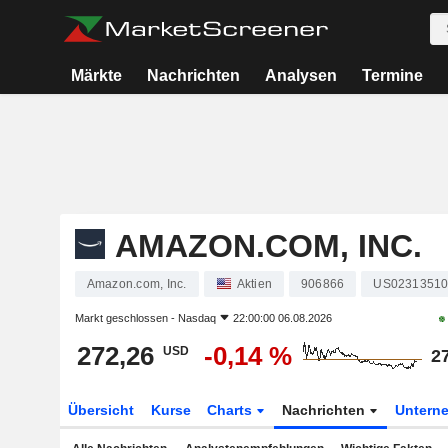
Märkte
Nachrichten
Analysen
Termine
AMAZON.COM, INC.
Amazon.com, Inc.
Aktien
906866
US02313510
Markt geschlossen -
Nasdaq
22:00:00 06.08.2026
272,26
-0,14 %
USD
2
Übersicht
Kurse
Charts
Nachrichten
Untern