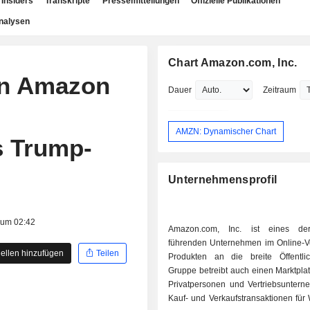
Insiders
Transkripte
Pressemitteilungen
Offizielle Publikationen
nalysen
Chart Amazon.com, Inc.
en Amazon
Dauer
Zeitraum
AMZN: Dynamischer Chart
s Trump-
Unternehmensprofil
 um 02:42
Amazon.com, Inc. ist eines der
führenden Unternehmen im Online-Ve
ellen hinzufügen
Teilen
Produkten an die breite Öffentlic
Gruppe betreibt auch einen Marktpla
Privatpersonen und Vertriebsuntern
Kauf- und Verkaufstransaktionen für