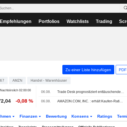
Empfehlungen
Portfolios
Watchlists
Trading
Scr
Zu einer Liste hinzufügen
PDF-
67
AMZN
Handel - Warenhäuser
Nachbörslich
02:00:00
06.08.
Trade Desk prognostiziert enttäuschenden Quartalsumsatz - Aktie fällt
72,04
-0,08 %
06.08.
AMAZON.COM, INC. : erhält Kaufen-Rating von Arete
ehmen
Finanzen
Bewertung
Konsens
Ratings
Term