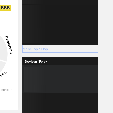
BBB
Mehr Top / Flop
Devisen / Forex