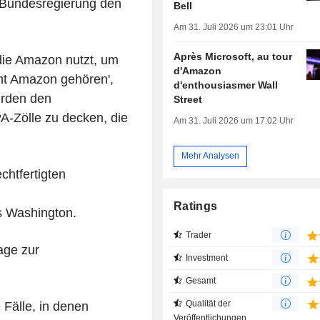
 Bundesregierung den
Bell
Am 31. Juli 2026 um 23:01 Uhr
Après Microsoft, au tour
 die Amazon nutzt, um
d'Amazon
cht Amazon gehören',
d'enthousiasmer Wall
urden den
Street
-Zölle zu decken, die
Am 31. Juli 2026 um 17:02 Uhr
Mehr Analysen
chtfertigten
Ratings
s Washington.
Trader
age zur
Investment
Gesamt
Qualität der
Fälle, in denen
Veröffentlichungen