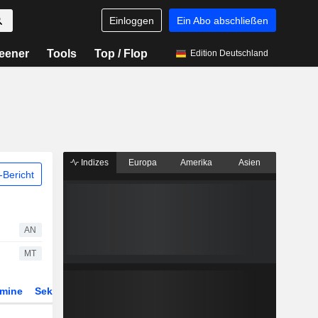
Einloggen
Ein Abo abschließen
eener
Tools
Top / Flop
Edition Deutschland
Indizes
Europa
Amerika
Asien
Bericht
AN
MT
rmine
Sektor
Derivate
ETFs