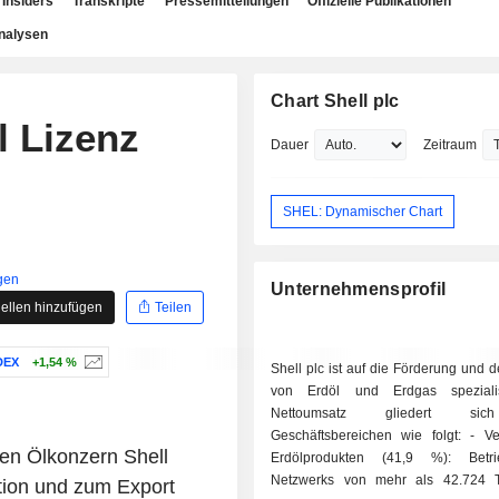
Insiders
Transkripte
Pressemitteilungen
Offizielle Publikationen
nalysen
Chart Shell plc
l Lizenz
Dauer
Zeitraum
SHEL: Dynamischer Chart
gen
Unternehmensprofil
ellen hinzufügen
Teilen
DEX
+1,54 %
Shell plc ist auf die Förderung und d
von Erdöl und Erdgas spezialis
Nettoumsatz gliedert si
Geschäftsbereichen wie folgt: - Vertrieb von
hen Ölkonzern Shell
Erdölprodukten (41,9 %): Betr
Netzwerks von mehr als 42.724 T
tion und zum Export