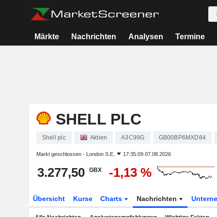
Märkte
Nachrichten
Analysen
Termine
SHELL PLC
Shell plc
Aktien
A3C99G
GB00BP6MXD84
Markt geschlossen -
London S.E.
17:35:09 07.08.2026
3.277,50
-1,13 %
GBX
Übersicht
Kurse
Charts
Nachrichten
Untern