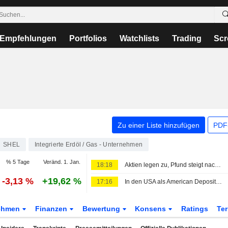
Empfehlungen
Portfolios
Watchlists
Trading
Scr
Zu einer Liste hinzufügen
PDF-
SHEL
Integrierte Erdöl / Gas - Unternehmen
% 5 Tage
Veränd. 1. Jan.
18:18
Aktien legen zu, Pfund steigt nach überraschendem Rückgang der US-Beschäftigung
-3,13 %
+19,62 %
17:16
In den USA als American Depositary Receipts gehandelte europäische Aktien legen im Handel am Freitag zu
ehmen
Finanzen
Bewertung
Konsens
Ratings
Te