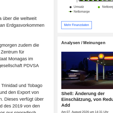
über die weltweit
ch an Erdgasvorkommen
Mehr Finanzdaten
Analysen / Meinungen
agmorgen zudem die
 Zentrum für
staat Monagas im
lgesellschaft PDVSA
 Trinidad und Tobago
und den Export von
Shell: Änderung der
 Dieses verfügt über
Einschätzung, von Red
Add
d des 2019 von den
Am 07. August 2026 um 14:31 Uhr
s nur sporadisch