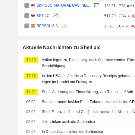
S&P GSCI NATURAL GAS INDEX
125,51
PTS
+1
BP PLC
517,20
GBX
-0
REPSOL S.A.
25,28
EUR
-0
Aktuelle Nachrichten zu Shell plc
18:18
Aktien legen zu, Pfund steigt nach überraschendem Rüc
Beschäftigung
17:16
In den USA als American Depositary Receipts gehandelt
legen im Handel am Freitag zu
14:31
Shell: Änderung der Einschätzung, von Reduce auf Add
06.08.
Suncor ernennt Insider Peter Zebedee zum nächsten CE
05.08.
Shell-Finanzchefin und Chefjuristin verkaufen Aktien im
05.08.
Jetzt sinken auch die Spritpreise
05.08.
In Deutschland sinken die Spritpreise