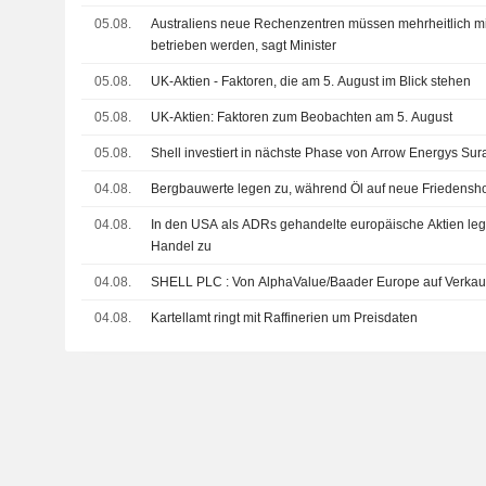
05.08.
Australiens neue Rechenzentren müssen mehrheitlich m
betrieben werden, sagt Minister
05.08.
UK-Aktien - Faktoren, die am 5. August im Blick stehen
05.08.
UK-Aktien: Faktoren zum Beobachten am 5. August
05.08.
Shell investiert in nächste Phase von Arrow Energys Sur
04.08.
Bergbauwerte legen zu, während Öl auf neue Friedenshof
04.08.
In den USA als ADRs gehandelte europäische Aktien le
Handel zu
04.08.
SHELL PLC : Von AlphaValue/Baader Europe auf Verk
04.08.
Kartellamt ringt mit Raffinerien um Preisdaten