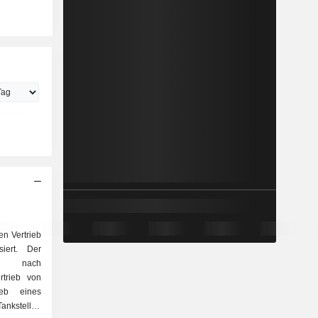
en Vertrieb
iert. Der
ch nach
ieb eines
ankstellen