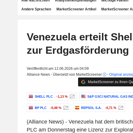
Alle Nachrichten
Analystenempfehlungen
Wichtige Fakten
Andere Sprachen
MarketScreener Artikel
MarketScreener A
Venezuela erteilt Shel
zur Erdgasförderung
Veröffentlicht am 12.06.2026 um 04:09
Alliance News - Übersetzt von MarketScreener
-
Original anzei
MarketScreener zu Ihren Qu
SHELL PLC
-1,13 %
S&P GSCI NATURAL GAS IN
BP PLC
-0,48 %
REPSOL S.A.
-0,71 %
(Alliance News) - Venezuela hat dem britisc
PLC am Donnerstag eine Lizenz zur Explora