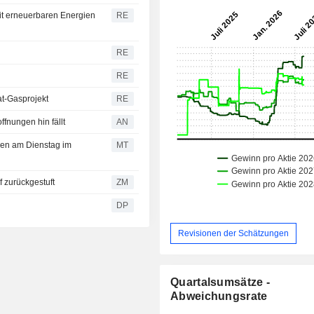
it erneuerbaren Energien
RE
RE
RE
at-Gasprojekt
RE
fnungen hin fällt
AN
gen am Dienstag im
MT
auf zurückgestuft
ZM
DP
Revisionen der Schätzungen
Quartalsumsätze -
Abweichungsrate