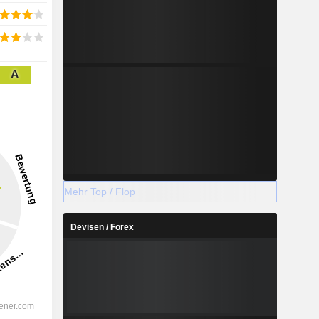
A
Mehr Top / Flop
Devisen / Forex