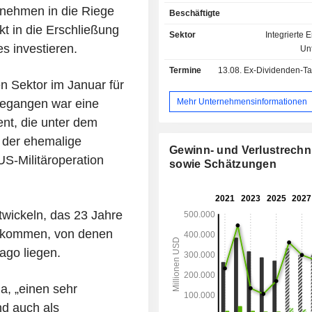
weltweit; - Raffinierung von Rohöl (28,9 %):
ernehmen in die Riege
Beschäftigte
besitzt Ende 2025 weltweit 7 Raffine
kt in die Erschließung
plc ist zudem in der Herstellung che
Sektor
Integrierte E
petrochemischer Produkte tätig 
 investieren.
Un
Aromaten, Lösungsmittel, Ethylene, 
Termine
13.08.
Ex-Dividenden-Tag - 0
Phenole, Additive usw.); - Produktion von
n Sektor im Januar für
Flüssigerdgas (14,4 %); - Stromerzeugung aus
erneuerbaren Quellen (12,9 %); - Exploration
Mehr Unternehmensinformationen
gegangen war eine
und Förderung von Erdöl und Erdgas 
nt, die unter dem
Sonstiges (0,1 %). Der Nettoumsatz verteilt sich
der ehemalige
geografisch wie folgt: Vereinigtes 
Gewinn- und Verlustrech
(10,8 %), Europa (23
S-Militäroperation
sowie Schätzungen
Asien/Ozeanien/Afrika (34 %), V
Staaten (21,6 %) und Amerika (9,9 %)
twickeln, das 23 Jahre
orkommen, von denen
ago liegen.
a, „einen sehr
nd auch als