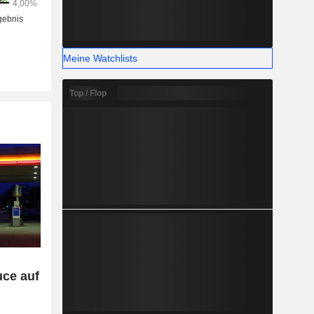
Meine Watchlists
Top / Flop
uce auf