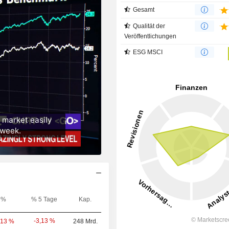
Gesamt
Qualität der
Veröffentlichungen
ESG MSCI
%
% 5 Tage
Kap.
-3,13 %
,13 %
248 Mrd.