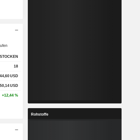
ufen
STOCKEN
18
44,60
USD
50,14
USD
+12,44 %
Rohstoffe