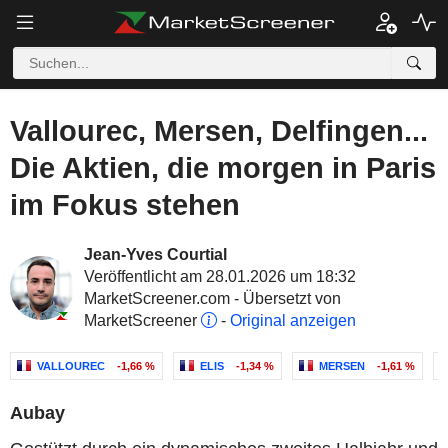
Vallourec, Mersen, Delfingen...
Die Aktien, die morgen in Paris
im Fokus stehen
Jean-Yves Courtial
Veröffentlicht am 28.01.2026 um 18:32
MarketScreener.com - Übersetzt von
MarketScreener
-
Original anzeigen
VALLOUREC
-1,66 %
ELIS
-1,34 %
MERSEN
-1,61 %
Aubay