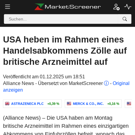
USA heben im Rahmen eines
Handelsabkommens Zölle auf
britische Arzneimittel auf
Veröffentlicht am 01.12.2025 um 18:51
Alliance News - Übersetzt von MarketScreener
-
Original
anzeigen
ASTRAZENECA PLC
+0,39 %
MERCK & CO., INC.
+0,16 %
P
(Alliance News) – Die USA haben am Montag
britische Arzneimittel im Rahmen eines einzigartigen
Abkommens von Einfuhrzöllen befreit, wonach das