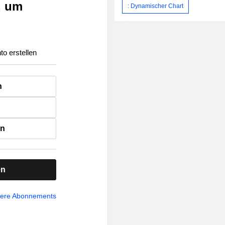
, um
: Dynamischer Chart
to erstellen
n
en
en
sere Abonnements