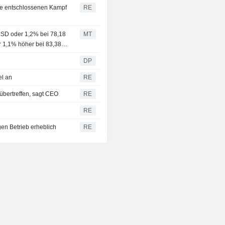
ede entschlossenen Kampf
RE
 USD oder 1,2% bei 78,18
MT
er 1,1% höher bei 83,38
DP
el an
RE
 übertreffen, sagt CEO
RE
RE
gen Betrieb erheblich
RE