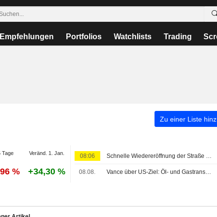
Empfehlungen
Portfolios
Watchlists
Trading
Scr
Zu einer Liste hin
 Tage
Veränd. 1. Jan.
08:06
Schnelle Wiedereröffnung der Straße von Hormus ungewiss
,96 %
+34,30 %
08.08.
Vance über US-Ziel: Öl- und Gastransport wie vor Krieg
ner Artikel