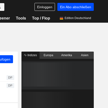
Einloggen
Ein Abo abschließen
eener
Tools
Top / Flop
Edition Deutschland
Indizes
Europa
Amerika
Asien
zufügen
DP
DP