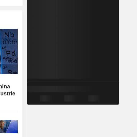
hina
ustrie