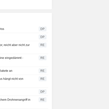
iss
DP
DP
, reicht aber nicht zur
RE
line eingedämmt -
RE
 Rakete an
RE
s hängt nicht von
RE
DP
chem Drohnenangriff in
RE