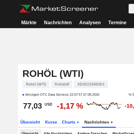
Märkte
Nachrichten
Analysen
Termine
ROHÖL (WTI)
Rohöl (WTI)
Rohstoff
XD0015948363
Verzögert OTC Data Services
22:57:57 07.08.2026
% 5
77,03
-1,17 %
USD
-10
Übersicht
Kurse
Charts
Nachrichten
Übersicht
Alle Nachrichten
Andere Sprachen
MarketScree