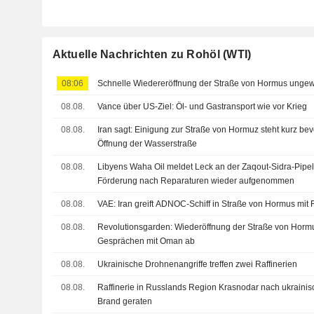
Aktuelle Nachrichten zu Rohöl (WTI)
08:06
Schnelle Wiedereröffnung der Straße von Hormus ungew
08.08.
Vance über US-Ziel: Öl- und Gastransport wie vor Krieg
08.08.
Iran sagt: Einigung zur Straße von Hormuz steht kurz bevor
Öffnung der Wasserstraße
08.08.
Libyens Waha Oil meldet Leck an der Zaqout-Sidra-Pipe
Förderung nach Reparaturen wieder aufgenommen
08.08.
VAE: Iran greift ADNOC-Schiff in Straße von Hormus mit
08.08.
Revolutionsgarden: Wiederöffnung der Straße von Hormu
Gesprächen mit Oman ab
08.08.
Ukrainische Drohnenangriffe treffen zwei Raffinerien
08.08.
Raffinerie in Russlands Region Krasnodar nach ukrainis
Brand geraten