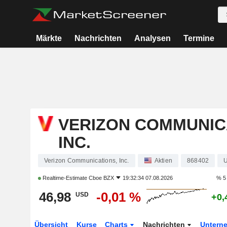
Märkte
Nachrichten
Analysen
Termine
VERIZON COMMUNIC
INC.
Verizon Communications, Inc.
Aktien
868402
Realtime-Estimate
Cboe BZX
19:32:34 07.08.2026
% 5
46,98
-0,01 %
USD
+0,
Übersicht
Kurse
Charts
Nachrichten
Untern