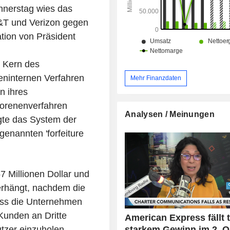
nnerstag wies das
T&T und Verizon gegen
tion von Präsident
m Kern des
deninternen Verfahren
Mehr Finanzdaten
n ihres
orenenverfahren
Analysen / Meinungen
gte das System der
enannten 'forfeiture
 Millionen Dollar und
verhängt, nachdem die
ss die Unternehmen
Kunden an Dritte
American Express fällt t
starkem Gewinn im 2. Q
tzer einzuholen.