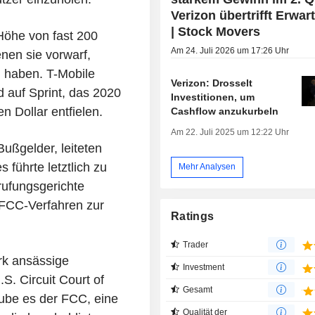
Verizon übertrifft Erwa
| Stock Movers
Höhe von fast 200
Am 24. Juli 2026 um 17:26 Uhr
enen sie vorwarf,
 haben. T-Mobile
Verizon: Drosselt
d auf Sprint, das 2020
Investitionen, um
 Dollar entfielen.
Cashflow anzukurbeln
Am 22. Juli 2025 um 12:22 Uhr
ußgelder, leiteten
s führte letztlich zu
Mehr Analysen
rufungsgerichte
n FCC-Verfahren zur
Ratings
Trader
rk ansässige
Investment
S. Circuit Court of
Gesamt
aube es der FCC, eine
Qualität der