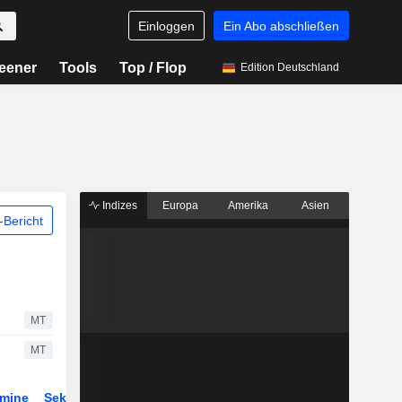
Einloggen
Ein Abo abschließen
eener
Tools
Top / Flop
Edition Deutschland
Indizes
Europa
Amerika
Asien
Bericht
MT
MT
rmine
Sektor
Derivate
ETFs