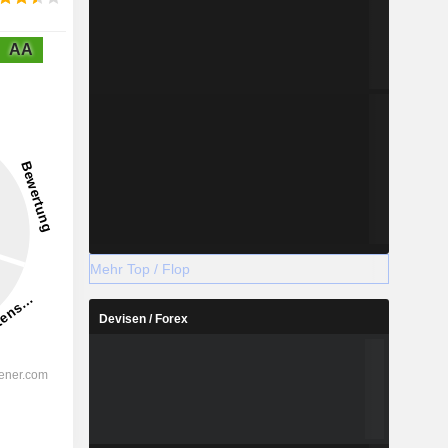
AA
Mehr Top / Flop
Devisen / Forex