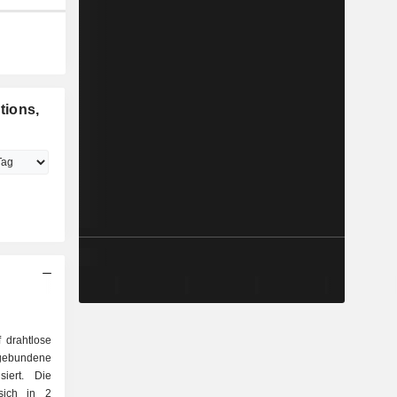
tions,
 drahtlose
dene
siert. Die
 sich in 2