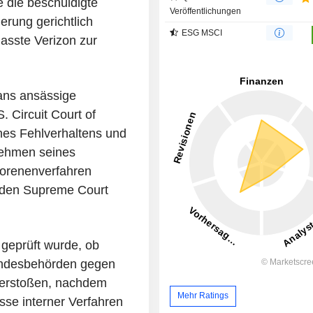
 die beschuldigte
Veröffentlichungen
rung gerichtlich
ESG MSCI
asste Verizon zur
ans ansässige
. Circuit Court of
ines Fehlverhaltens und
nehmen seines
orenenverfahren
, den Supreme Court
 geprüft wurde, ob
ndesbehörden gegen
verstoßen, nachdem
Mehr Ratings
sse interner Verfahren