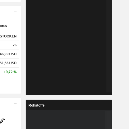
ufen
STOCKEN
26
46,99
USD
51,56
USD
+9,72 %
Rohstoffe