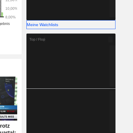
Meine Watchlists
Top / Flop
rotz
uartal;