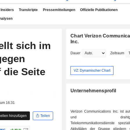
Insiders
Transkripte
Pressemitteilungen
Offizielle Publikationen
nalysen
Chart Verizon Communica
Inc.
llt sich im
Dauer
Zeitraum
gegen
 die Seite
VZ: Dynamischer Chart
Unternehmensprofil
 um 16:31
Verizon Communications Inc. ist auf
ellen hinzufügen
Teilen
und drahtgebun
Telekommunikationsdienste speziali
Aktivitäten der Gruppe gliedern