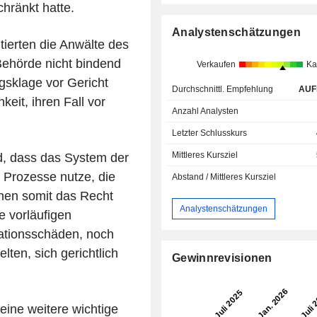
hränkt hatte.
Analystenschätzungen
ierten die Anwälte des
Behörde nicht bindend
Verkaufen
Ka
ngsklage vor Gericht
Durchschnittl. Empfehlung
AUF
eit, ihren Fall vor
Anzahl Analysten
Letzter Schlusskurs
Mittleres Kursziel
, dass das System der
 Prozesse nutze, die
Abstand / Mittleres Kursziel
hnen somit das Recht
Analystenschätzungen
e vorläufigen
ationsschäden, noch
lten, sich gerichtlich
Gewinnrevisionen
ine weitere wichtige