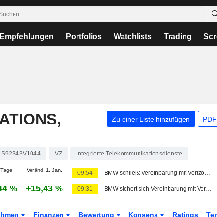
Empfehlungen
Portfolios
Watchlists
Trading
Scr
ATIONS,
Zu einer Liste hinzufügen
PDF-
US92343V1044
VZ
Integrierte Telekommunikationsdienste
 Tage
Veränd. 1. Jan.
09:54
BMW schließt Vereinbarung mit Verizon und KDDI über Fahrzeug-Konnektivitätsdienste in den USA
44 %
+15,43 %
09:31
BMW sichert sich Vereinbarung mit Verizon und KDDI für Fahrzeug-Konnektivitätsdienste in den USA
ehmen
Finanzen
Bewertung
Konsens
Ratings
Te