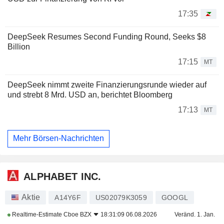
17:35
DeepSeek Resumes Second Funding Round, Seeks $8
Billion
17:15
MT
DeepSeek nimmt zweite Finanzierungsrunde wieder auf
und strebt 8 Mrd. USD an, berichtet Bloomberg
17:13
MT
Mehr Börsen-Nachrichten
ALPHABET INC.
Aktie
A14Y6F
US02079K3059
GOOGL
Realtime-Estimate
Cboe BZX
18:31:09 06.08.2026
Veränd. 1. Jan.