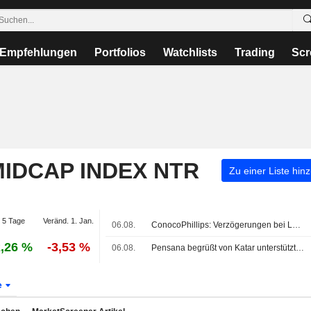
Empfehlungen
Portfolios
Watchlists
Trading
Scr
IDCAP INDEX NTR
Zu einer Liste hin
 5 Tage
Veränd. 1. Jan.
06.08.
ConocoPhillips: Verzögerungen bei LNG-Projekt in Katar wohl auf wenige Monate begrenzt
,26 %
-3,53 %
06.08.
Pensana begrüßt von Katar unterstützte Cascade-Investition über 165 Mio. USD
e