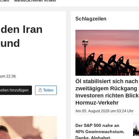
achen
MarketScreener Artikel
Schlagzeilen
den Iran
 und
 um 22:36
Öl stabilisiert sich nach
zweitägigem Rückgang 
ellen hinzufügen
Teilen
Investoren richten Blick
Hormuz-Verkehr
Am 05. August 2026 um 03:24 Uhr
Der S&P 500 nahe an
40% Gewinnwachstum.
Danke, Alphabet.