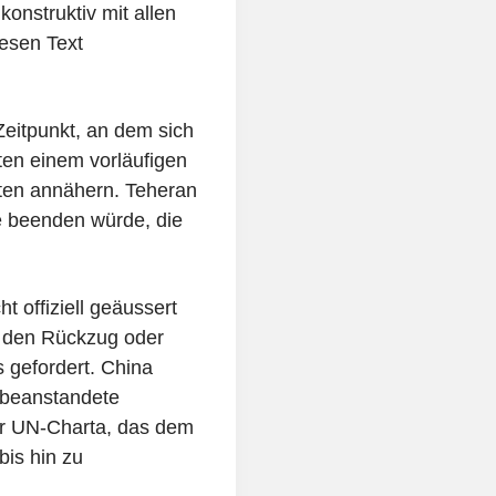
onstruktiv mit allen
esen Text
eitpunkt, an dem sich
ten einem vorläufigen
ten annähern. Teheran
fe beenden würde, die
 offiziell geäussert
e den Rückzug oder
 gefordert. China
 beanstandete
er UN-Charta, das dem
is hin zu