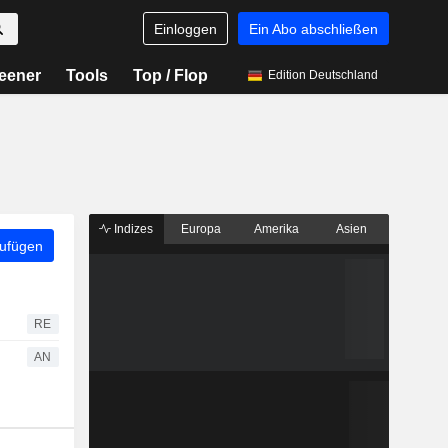
Einloggen
Ein Abo abschließen
eener
Tools
Top / Flop
Edition Deutschland
Indizes
Europa
Amerika
Asien
zufügen
RE
AN