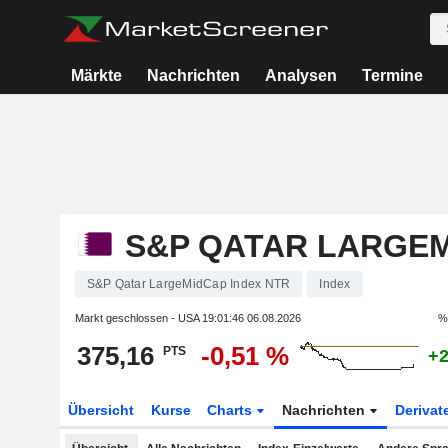
Märkte
Nachrichten
Analysen
Termine
S&P QATAR LARGEM
S&P Qatar LargeMidCap Index NTR
Index
Markt geschlossen - USA
19:01:46 06.08.2026
%
375,16
-0,51 %
PTS
+2
Übersicht
Kurse
Charts
Nachrichten
Derivat