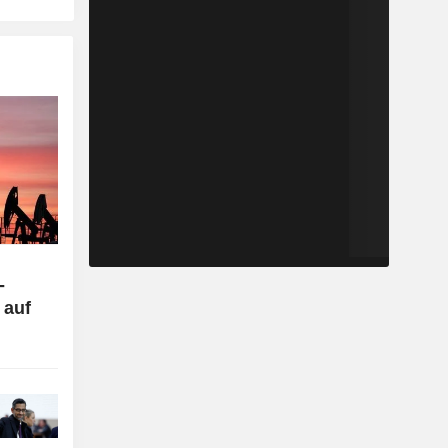
-
 auf