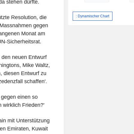
da stehen dürfte.
: Dynamischer Chart
zte Resolution, die
er Massnahmen gegen
rgangenen Monat am
N-Sicherheitsrat.
e den neuen Entwurf
ingtons, Mike Waltz,
n, diesen Entwurf zu
edenzfall schaffen'.
 gegen einen so
 wirklich Frieden?'
in mit Unterstützung
hen Emiraten, Kuwait