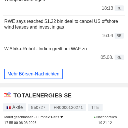
18:13
RE
RWE says reached $1.22 bln deal to cancel US offshore
wind leases and invest in gas
16:04
RE
W.Afrika-Rohöl - Indien greift bei WAF zu
05.08.
RE
Mehr Börsen-Nachrichten
TOTALENERGIES SE
Aktie
850727
FR0000120271
TTE
Markt geschlossen -
Euronext Paris
Nachbörslich
17:55:00 06.08.2026
19:21:12