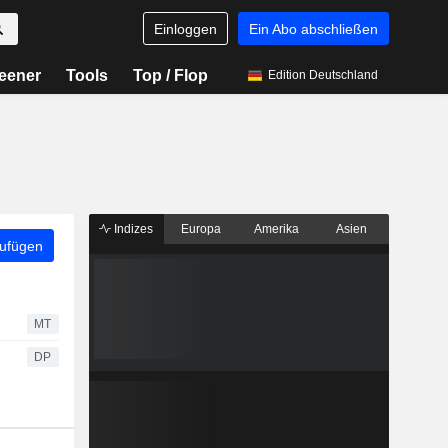
Einloggen
Ein Abo abschließen
eener
Tools
Top / Flop
Edition Deutschland
Indizes
Europa
Amerika
Asien
zufügen
MT
DP