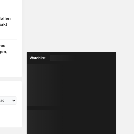
fallen
arkt
res
gen,
Watchlist