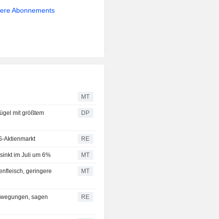
sere Abonnements
MT
ügel mit größtem
DP
S-Aktienmarkt
RE
inkt im Juli um 6%
MT
nfleisch, geringere
MT
ewegungen, sagen
RE