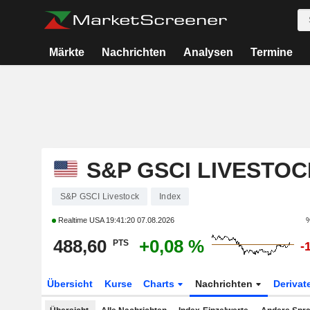
Märkte
Nachrichten
Analysen
Termine
S&P GSCI LIVESTOC
S&P GSCI Livestock
Index
Realtime USA
19:41:20 07.08.2026
%
488,60
+0,08 %
PTS
-
Übersicht
Kurse
Charts
Nachrichten
Derivat