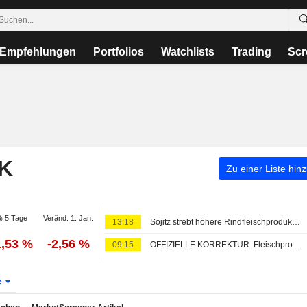
Empfehlungen
Portfolios
Watchlists
Trading
Scr
K
Zu einer Liste hin
 5 Tage
Veränd. 1. Jan.
13:18
Sojitz strebt höhere Rindfleischproduktion in Vietnam an
1,53 %
-2,56 %
09:15
OFFIZIELLE KORREKTUR: Fleischproduktion sinkt - Geflügel mit größtem Rückgang
e