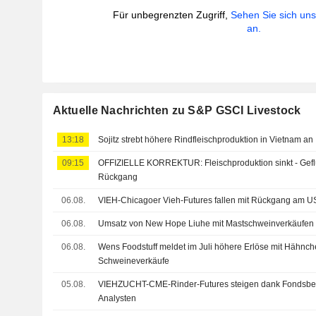
Für unbegrenzten Zugriff,
Sehen Sie sich un
an.
Aktuelle Nachrichten zu S&P GSCI Livestock
13:18
Sojitz strebt höhere Rindfleischproduktion in Vietnam an
09:15
OFFIZIELLE KORREKTUR: Fleischproduktion sinkt - Gefl
Rückgang
06.08.
VIEH-Chicagoer Vieh-Futures fallen mit Rückgang am U
06.08.
Umsatz von New Hope Liuhe mit Mastschweinverkäufen s
06.08.
Wens Foodstuff meldet im Juli höhere Erlöse mit Hähnche
Schweineverkäufe
05.08.
VIEHZUCHT-CME-Rinder-Futures steigen dank Fondsb
Analysten