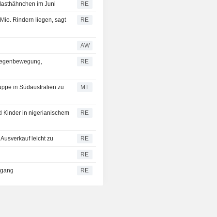
Masthähnchen im Juni
RE
 Mio. Rindern liegen, sagt
RE
AW
 Gegenbewegung,
RE
uppe in Südaustralien zu
MT
 Kinder in nigerianischem
RE
Ausverkauf leicht zu
RE
RE
kgang
RE