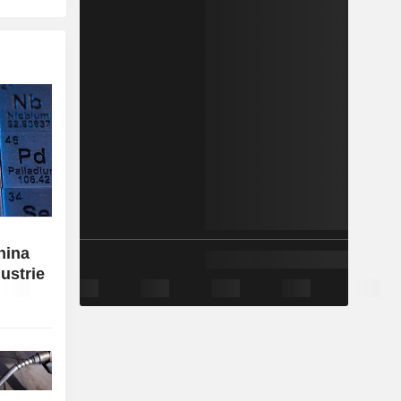
hina
ustrie