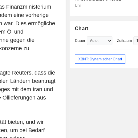
Uhr
das Finanzministerium
chdem eine vorherige
war. Dies ermögliche
Chart
em Öl und
ohne gegen die
Dauer
Zeitraum
konzerne zu
XBNT: Dynamischer Chart
agte Reuters, dass die
blen Ländern beantragt
eges mit dem Iran und
 Öllieferungen aus
tät bieten, und wir
en, um bei Bedarf