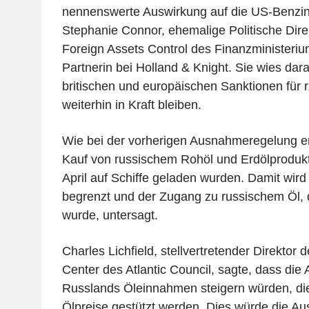
nennenswerte Auswirkung auf die US-Benzinp
Stephanie Connor, ehemalige Politische Direk
Foreign Assets Control des Finanzministeriu
Partnerin bei Holland & Knight. Sie wies dara
britischen und europäischen Sanktionen für 
weiterhin in Kraft bleiben.
Wie bei der vorherigen Ausnahmeregelung er
Kauf von russischem Rohöl und Erdölprodukt
April auf Schiffe geladen wurden. Damit wir
begrenzt und der Zugang zu russischem Öl, 
wurde, untersagt.
Charles Lichfield, stellvertretender Direkto
Center des Atlantic Council, sagte, dass d
Russlands Öleinnahmen steigern würden, die
Ölpreise gestützt werden. Dies würde die A