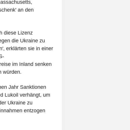
assachusetts,
eschenk' an den
ch diese Lizenz
gegen die Ukraine zu
, erklärten sie in einer
S-
reise im Inland senken
en würden.
nen Jahr Sanktionen
d Lukoil verhängt, um
der Ukraine zu
einnahmen entzogen