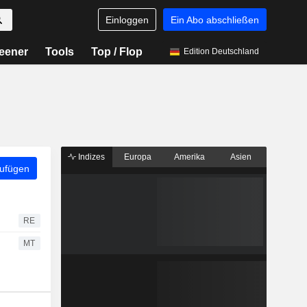
Einloggen
Ein Abo abschließen
eener
Tools
Top / Flop
Edition Deutschland
Indizes
Europa
Amerika
Asien
zufügen
RE
MT