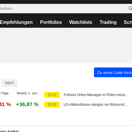
Empfehlungen
Portfolios
Watchlists
Trading
Scr
Zu einer Liste hin
XBNT
 Tage
Veränd. 1. Jan.
15:32
Frühere Orlen-Manager in Polen müssen sich wegen Verlusten aus Ölgeschäften vor Gericht verantworten
,41 %
+36,87 %
15:02
US-Aktienfutures steigen vor Börsenstart, Anleger bewerten Arbeitsmarktbericht und verfolgen Entwicklungen im Nahen Osten
ner Artikel