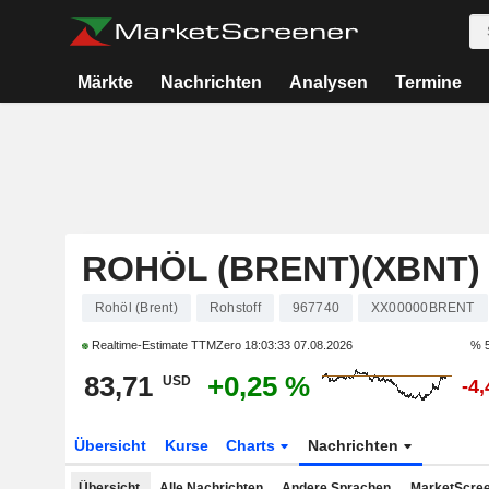
Märkte
Nachrichten
Analysen
Termine
ROHÖL (BRENT)(XBNT)
Rohöl (Brent)
Rohstoff
967740
XX00000BRENT
Realtime-Estimate TTMZero
18:03:33 07.08.2026
% 5
83,71
+0,25 %
USD
-4
Übersicht
Kurse
Charts
Nachrichten
Übersicht
Alle Nachrichten
Andere Sprachen
MarketScree