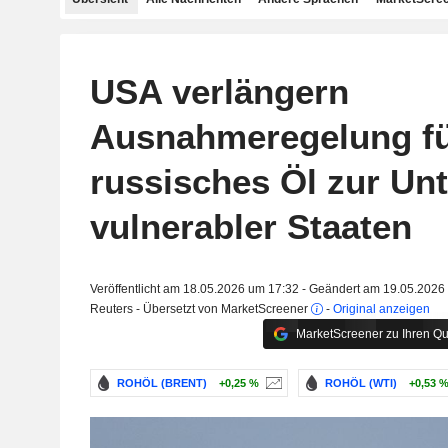
USA verlängern
Ausnahmeregelung f
russisches Öl zur Un
vulnerabler Staaten
Veröffentlicht am 18.05.2026 um 17:32 - Geändert am 19.05.2026
Reuters - Übersetzt von MarketScreener
-
Original anzeigen
MarketScreener zu Ihren Qu
ROHÖL (BRENT)
+0,25 %
ROHÖL (WTI)
+0,53 