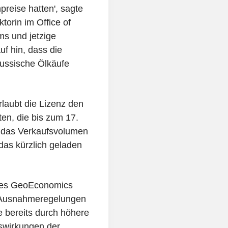
reise hatten', sagte
torin im Office of
ms und jetzige
uf hin, dass die
russische Ölkäufe
laubt die Lizenz den
en, die bis zum 17.
d das Verkaufsvolumen
das kürzlich geladen
r des GeoEconomics
ie Ausnahmeregelungen
 bereits durch höhere
uswirkungen der