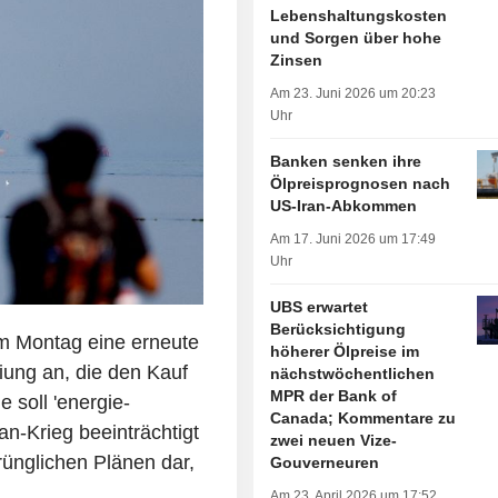
Lebenshaltungskosten
und Sorgen über hohe
Zinsen
Am 23. Juni 2026 um 20:23
Uhr
Banken senken ihre
Ölpreisprognosen nach
US-Iran-Abkommen
Am 17. Juni 2026 um 17:49
Uhr
UBS erwartet
Berücksichtigung
m Montag eine erneute
höherer Ölpreise im
iung an, die den Kauf
nächstwöchentlichen
MPR der Bank of
soll 'energie-
Canada; Kommentare zu
an-Krieg beeinträchtigt
zwei neuen Vize-
rünglichen Plänen dar,
Gouverneuren
Am 23. April 2026 um 17:52