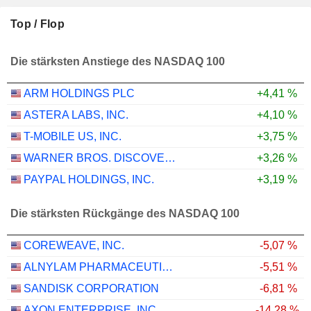
Top / Flop
Die stärksten Anstiege des NASDAQ 100
ARM HOLDINGS PLC
+4,41 %
ASTERA LABS, INC.
+4,10 %
T-MOBILE US, INC.
+3,75 %
WARNER BROS. DISCOVERY, INC.
+3,26 %
PAYPAL HOLDINGS, INC.
+3,19 %
Die stärksten Rückgänge des NASDAQ 100
COREWEAVE, INC.
-5,07 %
ALNYLAM PHARMACEUTICALS, INC.
-5,51 %
SANDISK CORPORATION
-6,81 %
AXON ENTERPRISE, INC.
-14,28 %