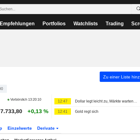
Empfehlungen
Portfolios
Watchlists
Trading
Scr
Zu einer Liste hin
00
Vorbörslich
13:20:10
12:47
Dollar legt leicht zu, Märkte warten auf Neuigkeiten zu Iran-Deal und richten Blick auf Arbeitsmarktdaten
7.733,80
+0,13 %
12:41
Gold regt sich
p
Einzelwerte
Derivate