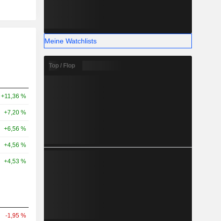
Meine Watchlists
Top / Flop
+11,36 %
+7,20 %
+6,56 %
+4,56 %
+4,53 %
-1,95 %