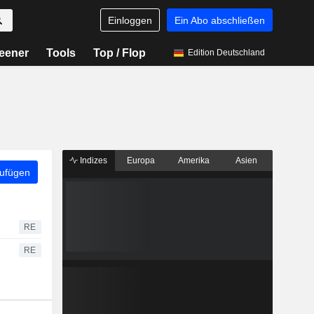
Einloggen
Ein Abo abschließen
eener
Tools
Top / Flop
Edition Deutschland
Indizes
Europa
Amerika
Asien
zufügen
RE
RE