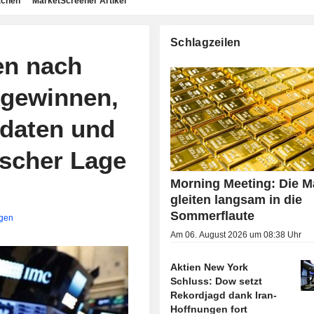
achen
MarketScreener Artikel
Schlagzeilen
en nach
gewinnen,
sdaten und
ischer Lage
Morning Meeting: Die M
gleiten langsam in die
Sommerflaute
igen
Am 06. August 2026 um 08:38 Uhr
Aktien New York
Schluss: Dow setzt
Rekordjagd dank Iran-
Hoffnungen fort