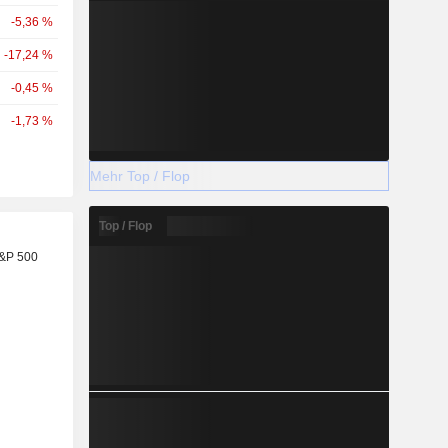
-5,36 %
-17,24 %
-0,45 %
-1,73 %
Mehr Top / Flop
Top / Flop
S&P 500