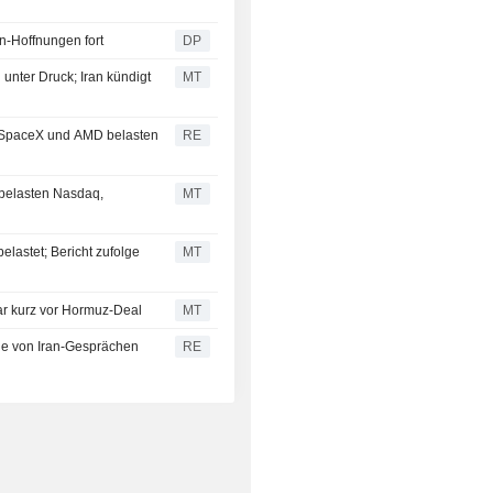
n-Hoffnungen fort
DP
unter Druck; Iran kündigt
MT
 SpaceX und AMD belasten
RE
 belasten Nasdaq,
MT
lastet; Bericht zufolge
MT
ar kurz vor Hormuz-Deal
MT
uge von Iran-Gesprächen
RE