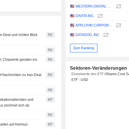
WESTERN DIGITAL CORPORATION
DAVITA INC.
APPLOVIN CORPORATION
an-Deal und richten Blick
RE
DATADOG, INC.
Zum Ranking
RE
; Chipwerte geraten ins
RE
Sektoren-Veränderungen
Einzelwerte des ETF
iShares Core 
f Nachrichten zu Iran-Deal
RE
ETF - USD
RE
ikationsdiensten und
MT
us zeichnet sich ab
RE
warten auf Hormuz-
MT