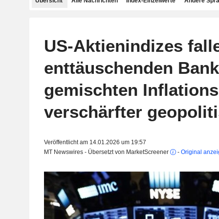
Übersicht
Alle Nachrichten
Index-Einzelwerte
Andere Spr
US-Aktienindizes fall
enttäuschenden Bank
gemischten Inflation
verschärfter geopolit
Veröffentlicht am 14.01.2026 um 19:57
MT Newswires - Übersetzt von MarketScreener
-
Original anze