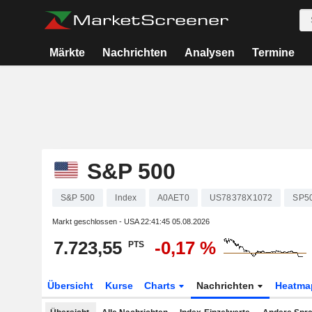
Märkte
Nachrichten
Analysen
Termine
S&P 500
S&P 500
Index
A0AET0
US78378X1072
SP5
Markt geschlossen - USA
22:41:45 05.08.2026
7.723,55
-0,17 %
PTS
Übersicht
Kurse
Charts
Nachrichten
Heatma