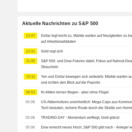
Aktuelle Nachrichten zu S&P 500
12:47
Dollar legt leicht zu, Märkte warten auf Neuigkeiten zu Ir
auf Arbeitsmarktdaten
12:41
Gold regt sich
11:45
S&P 500- und Dow-Futures stabil, Fokus auf Nahost-Deal
Straucheln
10:11
Yen und Dollar bewegen sich seitwärts: Märkte warten au
und richten den Blick auf die Payrolls
06:53
KI-Aktien lernen fliegen - aber ohne Flügel
05.08.
US-Aktienindizes uneinheitlich: Mega-Caps aus Kommun
Tech belasten, sichere Route durch die Straße von Horm
05.08.
TRADING DAY - Momentum verfliegt, Gold glänzt
05.08.
Dow erreicht neues Hoch, S&P 500 gibt nach - Anleger 