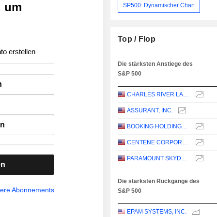
, um
SP500: Dynamischer Chart
Top / Flop
to erstellen
Die stärksten Anstiege des
S&P 500
n
CHARLES RIVER LABORATORIES INTERNATIONAL, INC.
ASSURANT, INC.
en
BOOKING HOLDINGS INC.
CENTENE CORPORATION
PARAMOUNT SKYDANCE CORPORATION
en
Die stärksten Rückgänge des
sere Abonnements
S&P 500
EPAM SYSTEMS, INC.