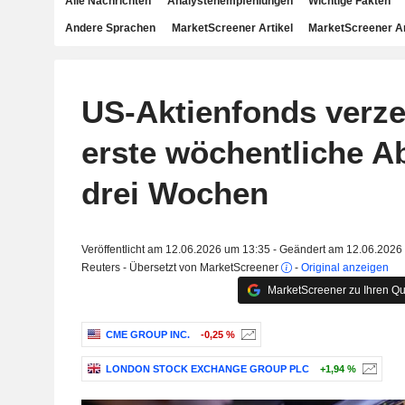
Alle Nachrichten
Analystenempfehlungen
Wichtige Fakten
Andere Sprachen
MarketScreener Artikel
MarketScreener A
US-Aktienfonds verz
erste wöchentliche Ab
drei Wochen
Veröffentlicht am 12.06.2026 um 13:35 - Geändert am 12.06.2026
Reuters - Übersetzt von MarketScreener
-
Original anzeigen
MarketScreener zu Ihren Qu
CME GROUP INC.
-0,25 %
LONDON STOCK EXCHANGE GROUP PLC
+1,94 %