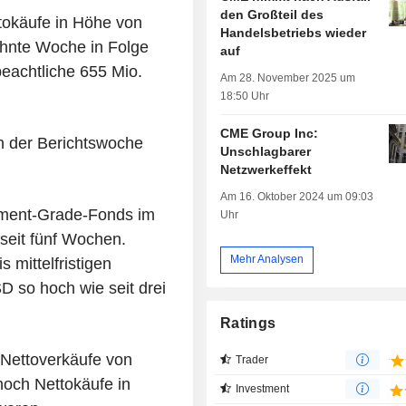
den Großteil des
tokäufe in Höhe von
Handelsbetriebs wieder
ehnte Woche in Folge
auf
beachtliche 655 Mio.
Am 28. November 2025 um
18:50 Uhr
CME Group Inc:
in der Berichtswoche
Unschlagbarer
Netzwerkeffekt
Am 16. Oktober 2024 um 09:03
estment-Grade-Fonds im
Uhr
seit fünf Wochen.
Mehr Analysen
s mittelfristigen
D so hoch wie seit drei
Ratings
 Nettoverkäufe von
Trader
och Nettokäufe in
Investment