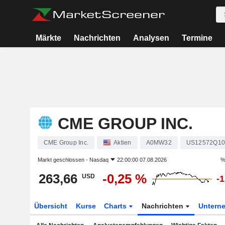
Märkte
Nachrichten
Analysen
Termine
CME GROUP INC.
CME Group Inc.
Aktien
A0MW32
US12572Q10
Markt geschlossen -
Nasdaq
22:00:00 07.08.2026
%
263,66
-0,25 %
USD
-
Übersicht
Kurse
Charts
Nachrichten
Untern