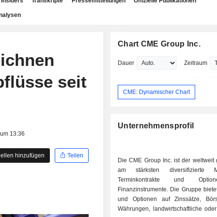
Insiders
Transkripte
Pressemitteilungen
Offizielle Publikationen
nalysen
Chart CME Group Inc.
eichnen
Dauer
Zeitraum
flüsse seit
CME: Dynamischer Chart
Unternehmensprofil
 um 13:36
ellen hinzufügen
Teilen
Die CME Group Inc. ist der weltweit
am stärksten diversifizierte 
Terminkontrakte und Opti
Finanzinstrumente. Die Gruppe biete
und Optionen auf Zinssätze, Börs
Währungen, landwirtschaftliche oder 