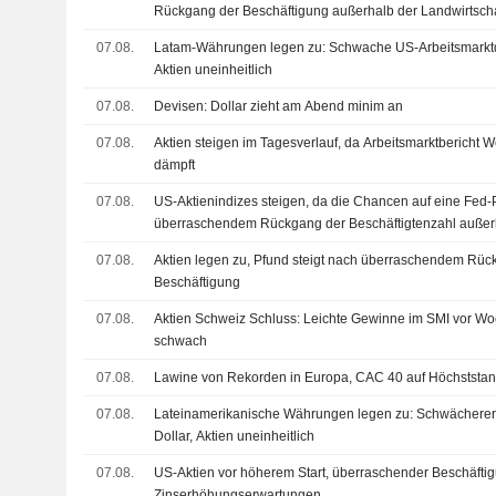
Rückgang der Beschäftigung außerhalb der Landwirtsc
07.08.
Latam-Währungen legen zu: Schwache US-Arbeitsmarktda
Aktien uneinheitlich
07.08.
Devisen: Dollar zieht am Abend minim an
07.08.
Aktien steigen im Tagesverlauf, da Arbeitsmarktbericht 
dämpft
07.08.
US-Aktienindizes steigen, da die Chancen auf eine Fed
überraschendem Rückgang der Beschäftigtenzahl außerh
deutlich zulegen
07.08.
Aktien legen zu, Pfund steigt nach überraschendem Rüc
Beschäftigung
07.08.
Aktien Schweiz Schluss: Leichte Gewinne im SMI vor W
schwach
07.08.
Lawine von Rekorden in Europa, CAC 40 auf Höchststa
07.08.
Lateinamerikanische Währungen legen zu: Schwächerer 
Dollar, Aktien uneinheitlich
07.08.
US-Aktien vor höherem Start, überraschender Beschäft
Zinserhöhungserwartungen