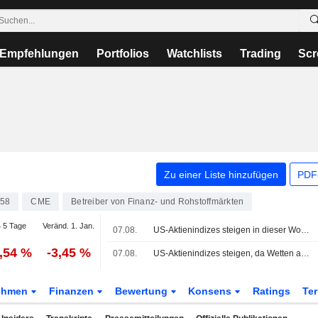
Empfehlungen
Portfolios
Watchlists
Trading
Scr
Zu einer Liste hinzufügen
PDF-
58
CME
Betreiber von Finanz- und Rohstoffmärkten
 5 Tage
Veränd. 1. Jan.
07.08.
US-Aktienindizes steigen in dieser Woche, Tech-Schwergewichte legen zu, Deal zur Wiederöffnung der Straße von Hormuz in Arbeit
1,54 %
-3,45 %
07.08.
US-Aktienindizes steigen, da Wetten auf eine Fed-Pause nach unerwartetem Rückgang der Beschäftigung außerhalb der Landwirtschaft zunehmen
ehmen
Finanzen
Bewertung
Konsens
Ratings
Te