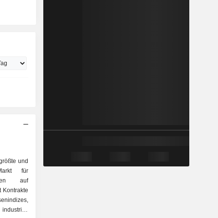
 größte und
Markt für
onen auf
t Kontrakte
enindizes,
industriell