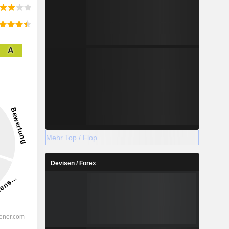
A
Mehr Top / Flop
Devisen / Forex