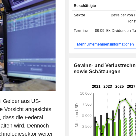
genutzte Rohstoffe, vers
Beschäftigte
Energieformen sowie alte
Anlageprodukte wie Vertr
Sektor
Betreiber von 
Wetterbedingungen oder Immobili
Rohst
Großteil der Geschäfte wird über el
Termine
09.09.
Ex-Dividenden-Tag 
Handelsplattformen abgewickelt
Group Inc. stellt über ihre Clearing
die Verbindung und die Reguli
Mehr Unternehmensinformationen
Transaktionen auf ihren Märkten 
eliminiert damit jegliches R
Zahlungsausfällen.
Gewinn- und Verlustrech
sowie Schätzungen
i Gelder aus US-
e Vorsicht angesichts
 dass die Federal
halten wird. Dennoch
hnologiesektor weiter