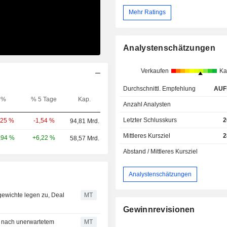
Mehr Ratings
Analystenschätzungen
Verkaufen
Ka
Durchschnittl. Empfehlung
AUF
%
% 5 Tage
Kap.
Anzahl Analysten
Letzter Schlusskurs
2
-1,54 %
,25 %
94,81 Mrd.
Mittleres Kursziel
2
+6,22 %
,94 %
58,57 Mrd.
Abstand / Mittleres Kursziel
Analystenschätzungen
gewichte legen zu, Deal
MT
Gewinnrevisionen
e nach unerwartetem
MT