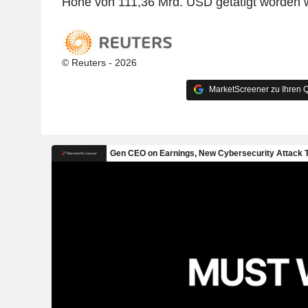
Höhe von 111,36 Mrd. USD getätigt worden 
© Reuters - 2026
MarketScreener zu Ihren Q