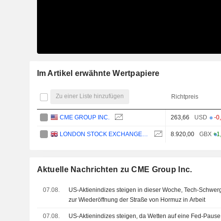
Im Artikel erwähnte Wertpapiere
Zu einer Liste hinzufügen
Richtpreis
CME GROUP INC.
263,66
USD
-0
LONDON STOCK EXCHANGE GROUP PLC
8.920,00
GBX
+1
Aktuelle Nachrichten zu CME Group Inc.
07.08.
US-Aktienindizes steigen in dieser Woche, Tech-Schwer
zur Wiederöffnung der Straße von Hormuz in Arbeit
07.08.
US-Aktienindizes steigen, da Wetten auf eine Fed-Paus