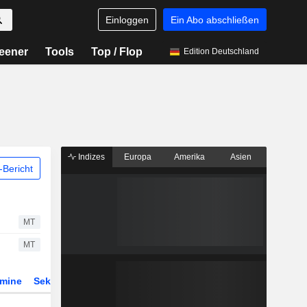
Einloggen
Ein Abo abschließen
eener
Tools
Top / Flop
Edition Deutschland
Indizes
Europa
Amerika
Asien
Bericht
MT
MT
rmine
Sektor
Derivate
ETFs