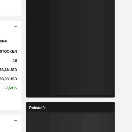
ufen
STOCKEN
16
63,66
USD
83,93
USD
+7,69 %
Rohstoffe