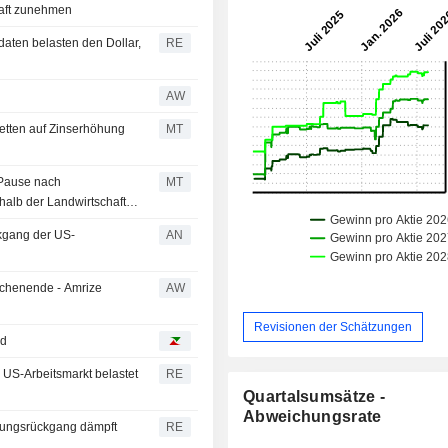
haft zunehmen
ten belasten den Dollar,
RE
AW
Wetten auf Zinserhöhung
MT
-Pause nach
MT
alb der Landwirtschaft
kgang der US-
AN
ochenende - Amrize
AW
Revisionen der Schätzungen
nd
US-Arbeitsmarkt belastet
RE
Quartalsumsätze -
Abweichungsrate
igungsrückgang dämpft
RE