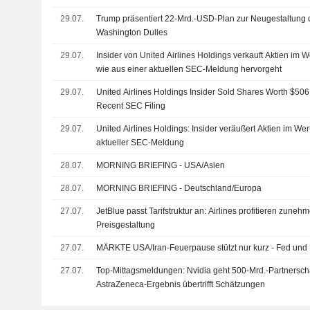
Airport im Umfang von 20 Mrd. USD an
29.07.
Trump präsentiert 22-Mrd.-USD-Plan zur Neugestaltung 
Washington Dulles
29.07.
Insider von United Airlines Holdings verkauft Aktien im 
wie aus einer aktuellen SEC-Meldung hervorgeht
29.07.
United Airlines Holdings Insider Sold Shares Worth $506
Recent SEC Filing
29.07.
United Airlines Holdings: Insider veräußert Aktien im We
aktueller SEC-Meldung
28.07.
MORNING BRIEFING - USA/Asien
28.07.
MORNING BRIEFING - Deutschland/Europa
27.07.
JetBlue passt Tarifstruktur an: Airlines profitieren zune
Preisgestaltung
27.07.
MÄRKTE USA/Iran-Feuerpause stützt nur kurz - Fed und 
27.07.
Top-Mittagsmeldungen: Nvidia geht 500-Mrd.-Partnerscha
AstraZeneca-Ergebnis übertrifft Schätzungen