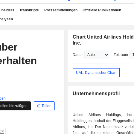
Insiders
Transkripte
Pressemitteilungen
Offizielle Publikationen
nalysen
Chart United Airlines Hold
Inc.
über
Dauer
Zeitraum
rhalten
UAL: Dynamischer Chart
Unternehmensprofil
igen
ellen hinzufügen
Teilen
United Airlines Holdings, Inc
Holdinggesellschaft der Fluggesellsc
Airlines, Inc. Der Nettoumsatz vertei
folgt auf die einzelnen Geschäftsb