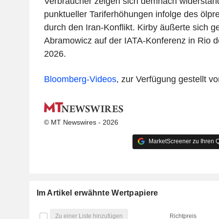
Verbraucher zeigen sich demnach widerstands
punktueller Tariferhöhungen infolge des ölpr
durch den Iran-Konflikt. Kirby äußerte sich 
Abramowicz auf der IATA-Konferenz in Rio d
2026.
Bloomberg-Videos
, zur Verfügung gestellt 
© MT Newswires - 2026
MarketScreener zu Ihren Q
Im Artikel erwähnte Wertpapiere
Zu einer Liste hinzufügen
Richtpreis