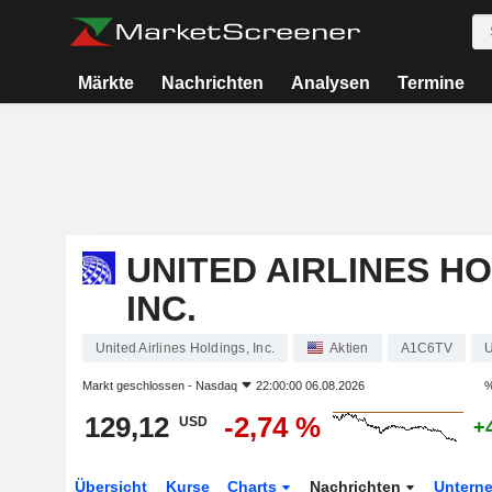
Märkte
Nachrichten
Analysen
Termine
UNITED AIRLINES HO
INC.
United Airlines Holdings, Inc.
Aktien
A1C6TV
Markt geschlossen -
Nasdaq
22:00:00 06.08.2026
%
129,12
-2,74 %
USD
+
Übersicht
Kurse
Charts
Nachrichten
Untern