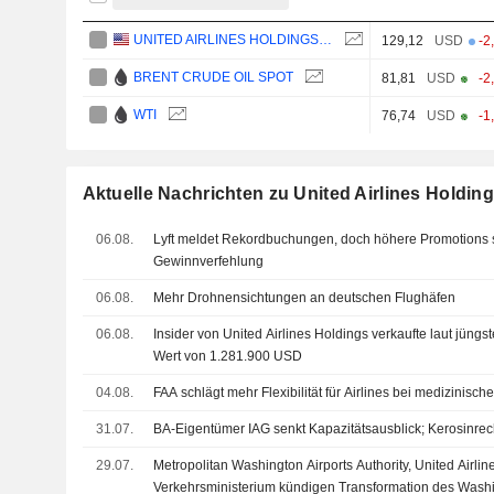
UNITED AIRLINES HOLDINGS, INC.
129,12
USD
-2
BRENT CRUDE OIL SPOT
81,81
USD
-2
WTI
76,74
USD
-1
Aktuelle Nachrichten zu United Airlines Holdings
06.08.
Lyft meldet Rekordbuchungen, doch höhere Promotions 
Gewinnverfehlung
06.08.
Mehr Drohnensichtungen an deutschen Flughäfen
06.08.
Insider von United Airlines Holdings verkaufte laut jüng
Wert von 1.281.900 USD
04.08.
FAA schlägt mehr Flexibilität für Airlines bei medizinisch
31.07.
BA-Eigentümer IAG senkt Kapazitätsausblick; Kerosinre
29.07.
Metropolitan Washington Airports Authority, United Airli
Verkehrsministerium kündigen Transformation des Washin