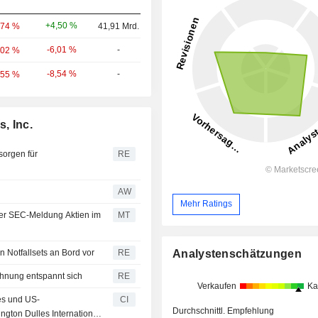
+4,50 %
,74 %
41,91 Mrd.
-6,01 %
-
,02 %
-8,54 %
-
,55 %
, Inc.
sorgen für
RE
AW
Mehr Ratings
ster SEC-Meldung Aktien im
MT
Analystenschätzungen
en Notfallsets an Bord vor
RE
chnung entspannt sich
RE
Verkaufen
Ka
nes und US-
CI
Durchschnittl. Empfehlung
gton Dulles International