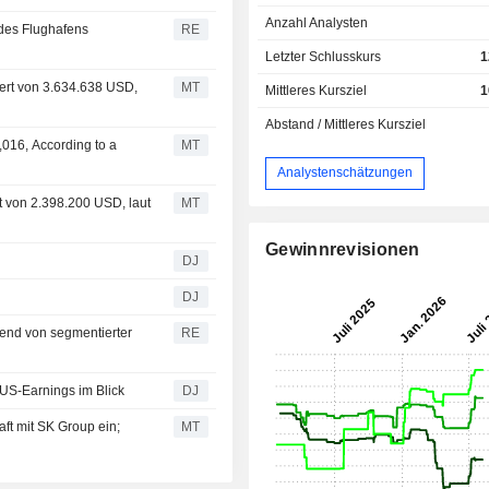
Anzahl Analysten
des Flughafens
RE
Letzter Schlusskurs
1
Wert von 3.634.638 USD,
MT
Mittleres Kursziel
1
Abstand / Mittleres Kursziel
,016, According to a
MT
Analystenschätzungen
rt von 2.398.200 USD, laut
MT
Gewinnrevisionen
DJ
DJ
hmend von segmentierter
RE
US-Earnings im Blick
DJ
ft mit SK Group ein;
MT