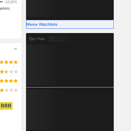
Meine Watchlists
Top / Flop
BBB