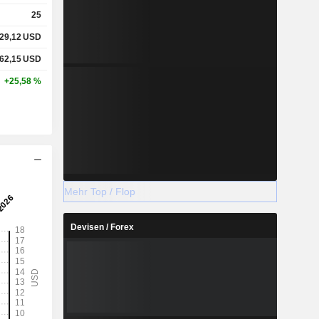
25
29,12
USD
62,15
USD
+25,58 %
Mehr Top / Flop
Devisen / Forex