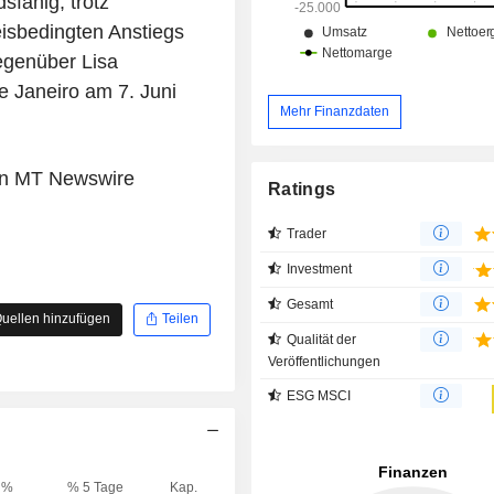
fähig, trotz
eisbedingten Anstiegs
gegenüber Lisa
e Janeiro am 7. Juni
Mehr Finanzdaten
von MT Newswire
Ratings
Trader
Investment
Gesamt
uellen hinzufügen
Teilen
Qualität der
Veröffentlichungen
ESG MSCI
%
% 5 Tage
Kap.