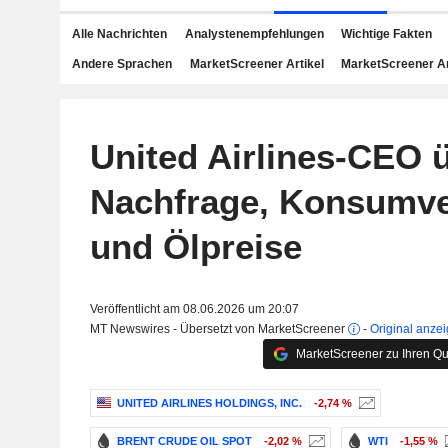
Alle Nachrichten
Analystenempfehlungen
Wichtige Fakten
Andere Sprachen
MarketScreener Artikel
MarketScreener A
United Airlines-CEO 
Nachfrage, Konsumve
und Ölpreise
Veröffentlicht am 08.06.2026 um 20:07
MT Newswires - Übersetzt von MarketScreener
-
Original anze
MarketScreener zu Ihren Qu
UNITED AIRLINES HOLDINGS, INC.
-2,74 %
BRENT CRUDE OIL SPOT
-2,02 %
WTI
-1,55 %