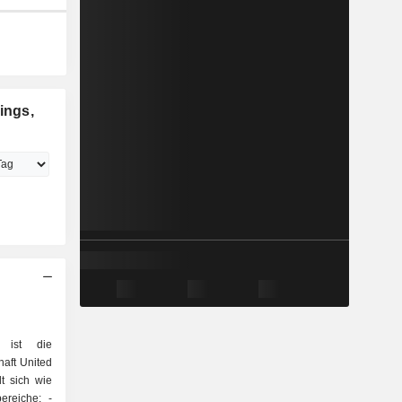
ings,
. ist die
haft United
lt sich wie
ereiche: -