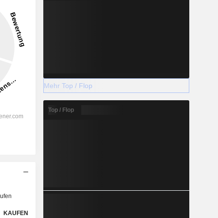
Mehr Top / Flop
Top / Flop
ufen
KAUFEN