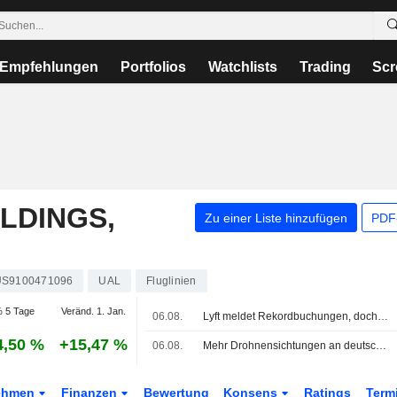
Empfehlungen
Portfolios
Watchlists
Trading
Scr
LDINGS,
Zu einer Liste hinzufügen
PDF-
US9100471096
UAL
Fluglinien
 5 Tage
Veränd. 1. Jan.
06.08.
Lyft meldet Rekordbuchungen, doch höhere Promotions sorgen für Gewinnverfehlung
4,50 %
+15,47 %
06.08.
Mehr Drohnensichtungen an deutschen Flughäfen
ehmen
Finanzen
Bewertung
Konsens
Ratings
Term