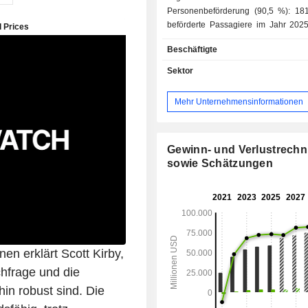
Personenbeförderung (90,5 %): 181
beförderte Passagiere im Jahr 2025; - Frac
und Postbeförderung (3 %); - Sonstiges (6,5 %):
Beschäftigte
Wartung und Reparatur von Fl
Wartung von Ausrüstung, Persona
Sektor
usw. Ende 2025 verfügte die Gruppe über eine
Flotte von 1.490 Flugzeugen. Der Nettoumsatz
Mehr Unternehmensinformationen
verteilt sich geografisch wie folgt:
Staaten und Kanada (59,3 %), Atlanti
Pazifik (11,6 %) und Lateinamerika (9
Gewinn- und Verlustrech
sowie Schätzungen
en erklärt Scott Kirby,
hfrage und die
in robust sind. Die