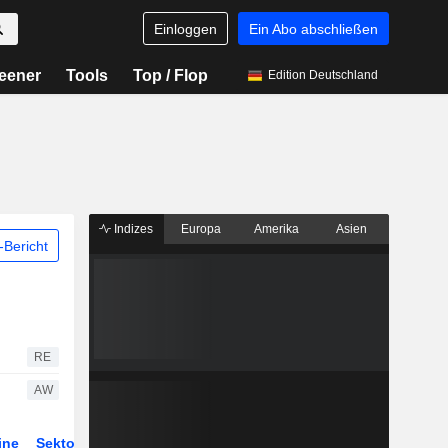
Einloggen
Ein Abo abschließen
eener
Tools
Top / Flop
Edition Deutschland
Indizes
Europa
Amerika
Asien
Bericht
RE
AW
ine
Sektor
Derivate
ETFs