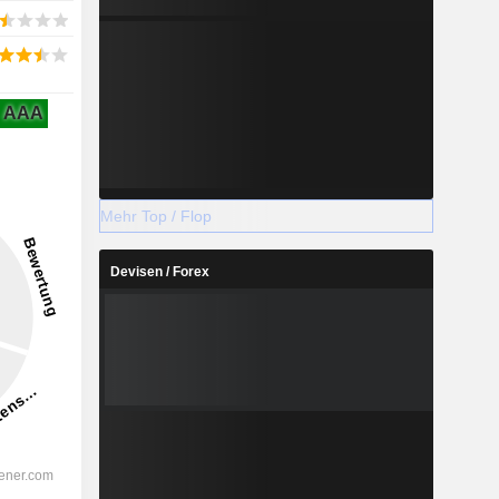
AAA
Mehr Top / Flop
Devisen / Forex