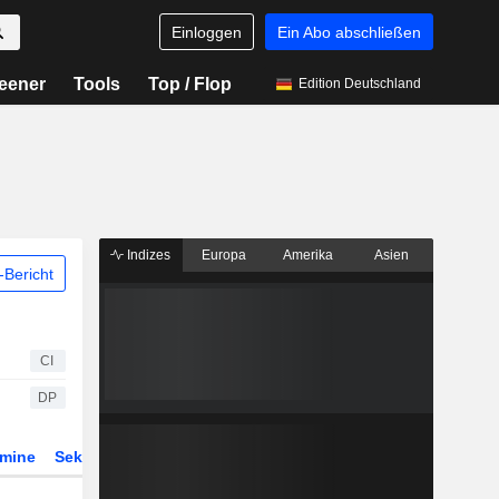
Einloggen
Ein Abo abschließen
eener
Tools
Top / Flop
Edition Deutschland
Indizes
Europa
Amerika
Asien
Bericht
CI
DP
rmine
Sektor
Derivate
ETFs