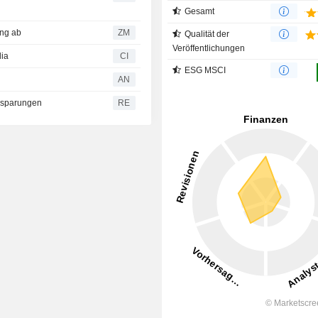
Gesamt
rtung ab
ZM
Qualität der
Veröffentlichungen
dia
CI
ESG MSCI
AN
nsparungen
RE