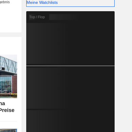
Meine Watchlists
00 % seiner
lständig
bar oder
Top / Flop
na
Preise