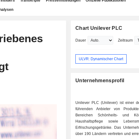
Insiders
Transkripte
Pressemitteilungen
Offizielle Publikationen
nalysen
Chart Unilever PLC
riebenes
Dauer
Zeitraum
ULVR: Dynamischer Chart
gt
Unternehmensprofil
n
Unilever PLC (Unilever) ist einer d
führenden Anbieter von Produkt
Bereichen Schönheits- und Körp
Haushaltspflege sowie Lebensm
Erfrischungsgetränke. Das Unterneh
über 190 Ländern vertreten und errei