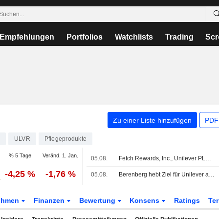
Empfehlungen
Portfolios
Watchlists
Trading
Scr
Zu einer Liste hinzufügen
PDF-
ULVR
Pflegeprodukte
% 5 Tage
Veränd. 1. Jan.
05.08.
Fetch Rewards, Inc., Unilever PLC und WPP PLC starten branchenweit erstes Rewarded-Videoformat für Konsumenten mit Kaufabsicht
-4,25 %
-1,76 %
05.08.
Berenberg hebt Ziel für Unilever auf 5050 Pence - 'Hold'
ehmen
Finanzen
Bewertung
Konsens
Ratings
Te