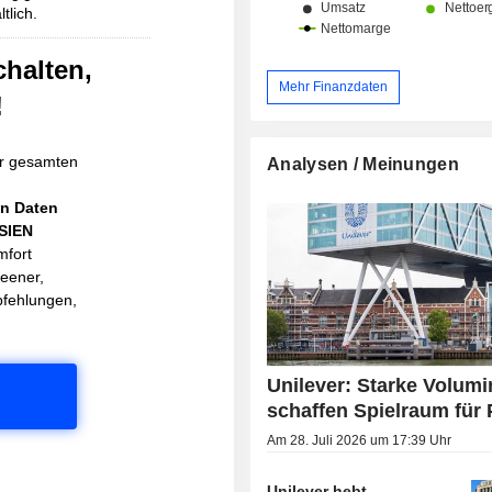
tlich.
verpflichtet, sicherzustellen, dass 1
Kunststoffverpackungen vol
wiederverwendbar, recycel
chalten,
kompostierbar sind.
Mehr Finanzdaten
!
r gesamten
Analysen / Meinungen
en Daten
ASIEN
mfort
reener,
pfehlungen,
Unilever: Starke Volumi
schaffen Spielraum für 
Am 28. Juli 2026 um 17:39 Uhr
Unilever hebt