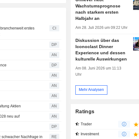
Wachstumsprognose
nach starkem ersten
Halbjahr an
Am 28. Juli 2026 um 09:22 Uhr
 branchenweit erstes
CI
t
Diskussion über das
DP
Iconoclast Dinner
Experience und dessen
AN
kulturelle Auswirkungen
ence
DP
Am 08. Juni 2026 um 11:13
Uhr
AN
AN
Mehr Analysen
AN
ltung Aktien
AN
Ratings
 2028 neu auf
AN
Trader
DP
Investment
z schwacher Nachfrage in
RE