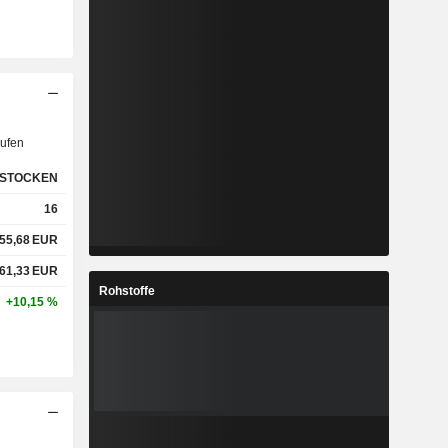
ufen
STOCKEN
16
55,68
EUR
61,33
EUR
Rohstoffe
+10,15 %