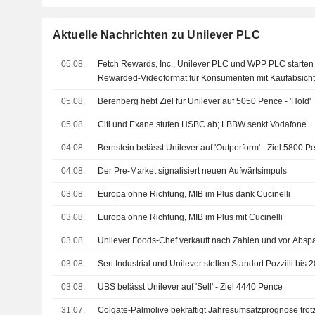
Aktuelle Nachrichten zu Unilever PLC
05.08.
Fetch Rewards, Inc., Unilever PLC und WPP PLC starten
Rewarded-Videoformat für Konsumenten mit Kaufabsich
05.08.
Berenberg hebt Ziel für Unilever auf 5050 Pence - 'Hold'
05.08.
Citi und Exane stufen HSBC ab; LBBW senkt Vodafone
04.08.
Bernstein belässt Unilever auf 'Outperform' - Ziel 5800 P
04.08.
Der Pre-Market signalisiert neuen Aufwärtsimpuls
03.08.
Europa ohne Richtung, MIB im Plus dank Cucinelli
03.08.
Europa ohne Richtung, MIB im Plus mit Cucinelli
03.08.
Unilever Foods-Chef verkauft nach Zahlen und vor Abspa
03.08.
Seri Industrial und Unilever stellen Standort Pozzilli bis
03.08.
UBS belässt Unilever auf 'Sell' - Ziel 4440 Pence
31.07.
Colgate-Palmolive bekräftigt Jahresumsatzprognose trot