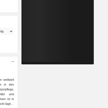
er weltweit
en in den
erpflege,
ittel und
men ist in
cht täglich