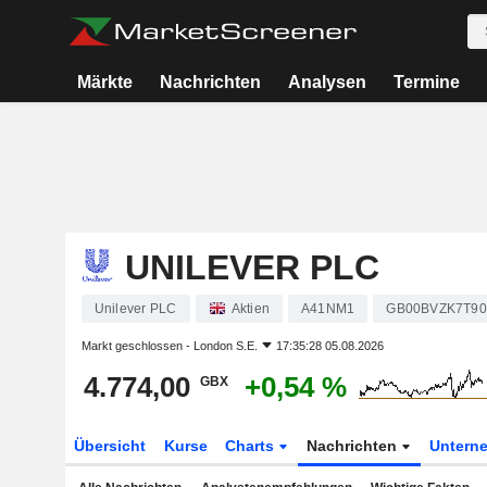
Märkte
Nachrichten
Analysen
Termine
UNILEVER PLC
Unilever PLC
Aktien
A41NM1
GB00BVZK7T90
Markt geschlossen -
London S.E.
17:35:28 05.08.2026
4.774,00
+0,54 %
GBX
Übersicht
Kurse
Charts
Nachrichten
Untern