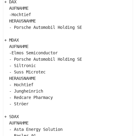
+ DAX 

  AUFNAHME 

  -Hochtief 

  HERAUSNAHME 

  - Porsche Automobil Holding SE 

+ MDAX 

  AUFNAHME 

  -Elmos Semiconductor 

  - Porsche Automobil Holding SE 

  - Siltronic 

  - Suss Microtec 

  HERAUSNAHME 

  - Hochtief 

  - Jungheinrich 

  - Redcare Pharmacy 

  - Ströer 

+ SDAX 

  AUFNAHME 

  - Asta Energy Solution 

  - Basler AG 
