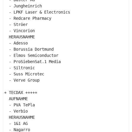
  - Jungheinrich 

  - LPKF Laser & Electronics 

  - Redcare Pharmacy 

  - Ströer 

  - Vincorion 

  HERAUSNAHME 

  - Adesso 

  - Borussia Dortmund 

  - Elmos Semiconductor 

  - ProSiebenSat.1 Media 

  - Siltronic 

  - Suss Microtec 

  - Verve Group 

+ TECDAX +++++ 

  AUFNAHME 

  - PVA TePla 

  - Verbio 

  HERAUSNAHME 

  - 1&1 AG 

  - Nagarro 
