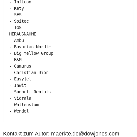
  - Inficon 

  - Kety 

  - SES 

  - Soitec 

  - TGS 

  HERAUSNAHME 

  - Ambu 

  - Bavarian Nordic 

  - Big Yellow Group 

  - B&M 

  - Camurus 

  - Christian Dior 

  - Easyjet 

  - Inwit 

  - Sunbelt Rentals 

  - Vidrala 

  - Wallenstam 

  - Wendel 

=== 
Kontakt zum Autor: maerkte.de@dowjones.com