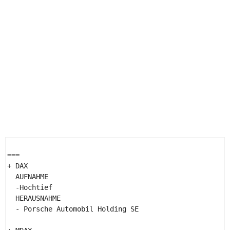
=== 

+ DAX 

  AUFNAHME 

  -Hochtief 

  HERAUSNAHME 

  - Porsche Automobil Holding SE 
