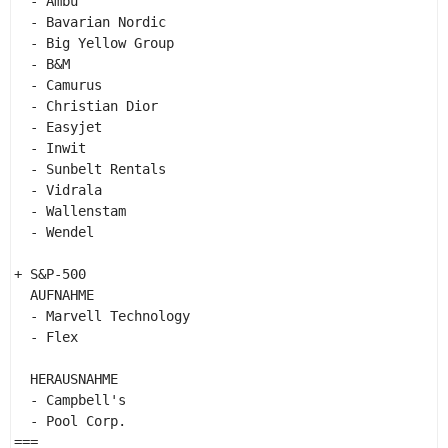
  - Ambu 

  - Bavarian Nordic 

  - Big Yellow Group 

  - B&M 

  - Camurus 

  - Christian Dior 

  - Easyjet 

  - Inwit 

  - Sunbelt Rentals 

  - Vidrala 

  - Wallenstam 

  - Wendel 

+ S&P-500 

  AUFNAHME 

  - Marvell Technology 

  - Flex 

  HERAUSNAHME 

  - Campbell's 

  - Pool Corp. 

=== 