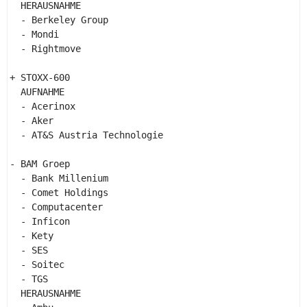
  HERAUSNAHME 

  - Berkeley Group 

  - Mondi 

  - Rightmove 

+ STOXX-600 

  AUFNAHME 

  - Acerinox 

  - Aker 

  - AT&S Austria Technologie 

- BAM Groep 

  - Bank Millenium 

  - Comet Holdings 

  - Computacenter 

  - Inficon 

  - Kety 

  - SES 

  - Soitec 

  - TGS 

  HERAUSNAHME 
