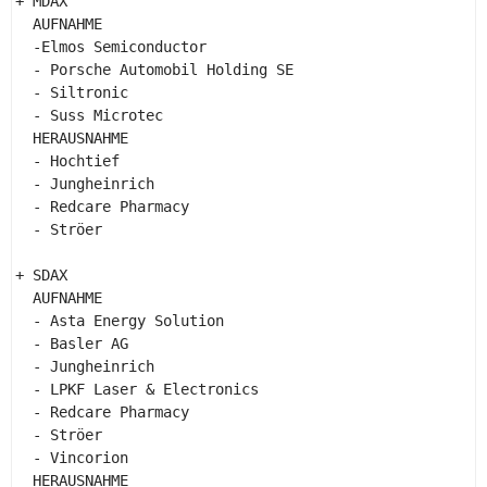
+ MDAX 

  AUFNAHME 

  -Elmos Semiconductor 

  - Porsche Automobil Holding SE 

  - Siltronic 

  - Suss Microtec 

  HERAUSNAHME 

  - Hochtief 

  - Jungheinrich 

  - Redcare Pharmacy 

  - Ströer 

+ SDAX 

  AUFNAHME 

  - Asta Energy Solution 

  - Basler AG 

  - Jungheinrich 

  - LPKF Laser & Electronics 

  - Redcare Pharmacy 

  - Ströer 

  - Vincorion 

  HERAUSNAHME 
