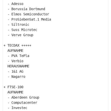
  - Adesso 

  - Borussia Dortmund 

  - Elmos Semiconductor 

  - ProSiebenSat.1 Media 

  - Siltronic 

  - Suss Microtec 

  - Verve Group 

+ TECDAX +++++ 

  AUFNAHME 

  - PVA TePla 

  - Verbio 

  HERAUSNAHME 

  - 1&1 AG 

  - Nagarro 

+ FTSE-100 

  AUFNAHME 

  - Aberdeen Group 

  - Computacenter 

  - Investec 
