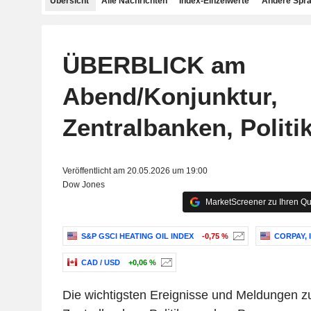
Übersicht
Alle Nachrichten
Index-Einzelwerte
Andere Spr
ÜBERBLICK am
Abend/Konjunktur,
Zentralbanken, Politi
Veröffentlicht am 20.05.2026 um 19:00
Dow Jones
MarketScreener zu Ihren Qu
S&P GSCI HEATING OIL INDEX
-0,75 %
CORPAY, 
CAD / USD
+0,06 %
Die wichtigsten Ereignisse und Meldungen zu