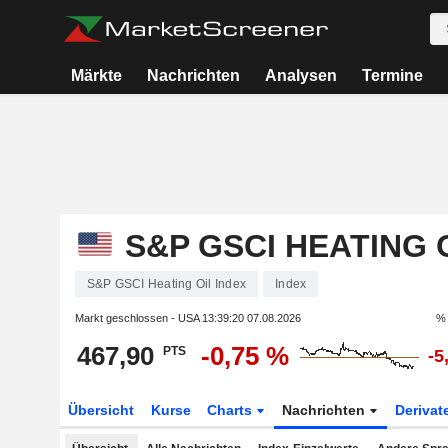
Märkte
Nachrichten
Analysen
Termine
S&P GSCI HEATING 
S&P GSCI Heating Oil Index
Index
Markt geschlossen - USA
13:39:20 07.08.2026
% 
467,90
-0,75 %
PTS
-5
Übersicht
Kurse
Charts
Nachrichten
Derivat