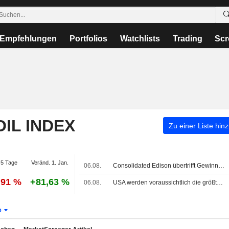
Empfehlungen
Portfolios
Watchlists
Trading
Scr
OIL INDEX
Zu einer Liste hin
5 Tage
Veränd. 1. Jan.
06.08.
Consolidated Edison übertrifft Gewinnschätzungen dank starker Stromnachfrage
,91 %
+81,63 %
06.08.
USA werden voraussichtlich die größten Rohölmengen aus dem Nahen Osten seit Beginn des Iran-Kriegs importieren
e