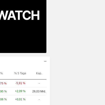
%
% 5 Tage
Kap.
-5,91 %
-
,75 %
+2,09 %
,95 %
26,03 Mrd.
,06 %
+0,01 %
-