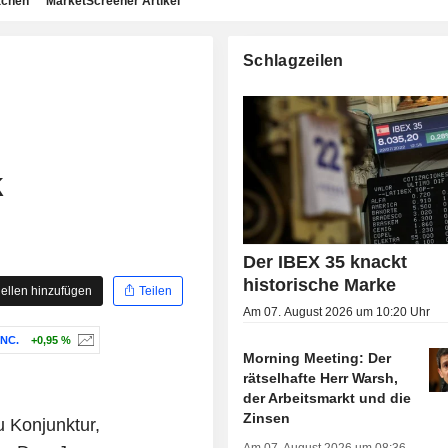
achen
MarketScreener Artikel
Schlagzeilen
k
Der IBEX 35 knackt
historische Marke
ellen hinzufügen
Teilen
Am 07. August 2026 um 10:20 Uhr
INC.
+0,95 %
Morning Meeting: Der
rätselhafte Herr Warsh,
der Arbeitsmarkt und die
Zinsen
 Konjunktur,