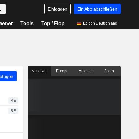
Einloggen
Ein Abo abschließen
eener
Tools
Top / Flop
Edition Deutschland
Indizes
Europa
Amerika
Asien
zufügen
RE
RE