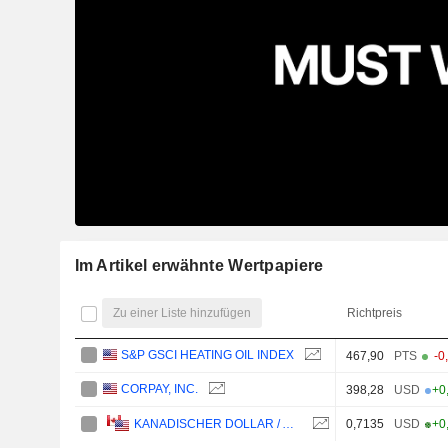
Im Artikel erwähnte Wertpapiere
Zu einer Liste hinzufügen
Richtpreis
S&P GSCI HEATING OIL INDEX
467,90
PTS
-0
CORPAY, INC.
398,28
USD
+0
0,7135
USD
+0
KANADISCHER DOLLAR / AMERIKANISCHER DOLLAR