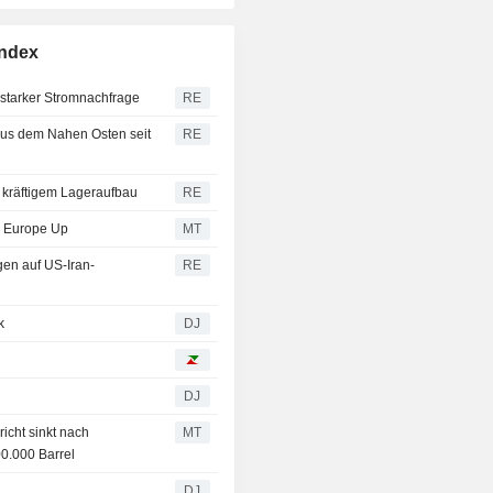
Index
 starker Stromnachfrage
RE
aus dem Nahen Osten seit
RE
 kräftigem Lageraufbau
RE
d, Europe Up
MT
en auf US-Iran-
RE
k
DJ
DJ
cht sinkt nach
MT
0.000 Barrel
DJ