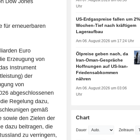
Am 07. August 2026 um 08:36
von Dow Jones
Uhr
US-Erdgaspreise fallen um 2%
Wochen-Tief nach kräftigem
e für erneuerbaren
Lageraufbau
Am 06. August 2026 um 17:24 Uhr
liarden Euro
Ölpreise geben nach, da
 die Erzeugung von
Iran-Oman-Gespräche
Hoffnungen auf US-Iran-
das Instrument
Friedensabkommen
leistung) der
nähren
ugung von
Am 06. August 2026 um 03:06
2026 abgeschlossenen
Uhr
 die Regelung dazu,
eschleunigen gemäß
Chart
e sowie den Zielen der
e dazu beitragen, die
Dauer
Zeitraum
Russland zu verringern,