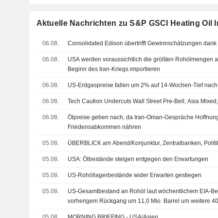
Aktuelle Nachrichten zu S&P GSCI Heating Oil 
06.08.
Consolidated Edison übertrifft Gewinnschätzungen dank
06.08.
USA werden voraussichtlich die größten Rohölmengen 
Beginn des Iran-Kriegs importieren
06.08.
US-Erdgaspreise fallen um 2% auf 14-Wochen-Tief nach
06.08.
Tech Caution Undercuts Wall Street Pre-Bell; Asia Mixe
06.08.
Ölpreise geben nach, da Iran-Oman-Gespräche Hoffnung
Friedensabkommen nähren
05.08.
ÜBERBLICK am Abend/Konjunktur, Zentralbanken, Politi
05.08.
USA: Ölbestände steigen entgegen den Erwartungen
05.08.
US-Rohöllagerbestände wider Erwarten gestiegen
05.08.
US-Gesamtbestand an Rohöl laut wöchentlichem EIA-Beri
vorherigem Rückgang um 11,0 Mio. Barrel um weitere 40
05.08.
MORNING BRIEFING - USA/Asien