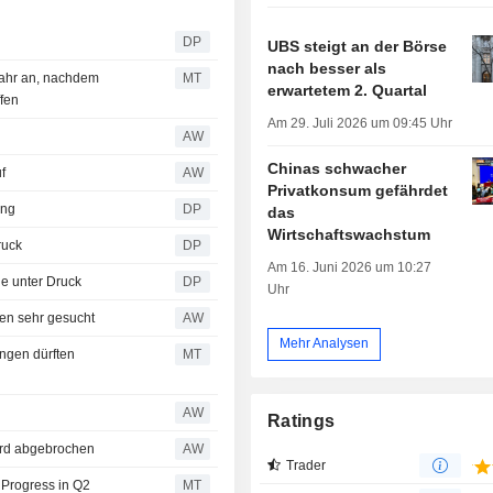
DP
UBS steigt an der Börse
nach besser als
jahr an, nachdem
MT
erwartetem 2. Quartal
ffen
Am 29. Juli 2026 um 09:45 Uhr
AW
Chinas schwacher
f
AW
Privatkonsum gefährdet
ung
DP
das
Wirtschaftswachstum
ruck
DP
Am 16. Juni 2026 um 10:27
e unter Druck
DP
Uhr
en sehr gesucht
AW
Mehr Analysen
ngen dürften
MT
AW
Ratings
ord abgebrochen
AW
Trader
 Progress in Q2
MT