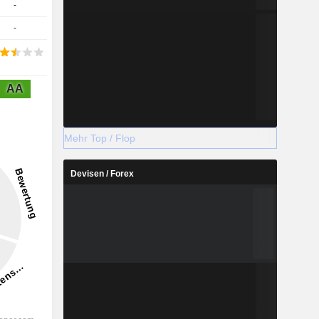
-
-
AA
Mehr Top / Flop
Devisen / Forex