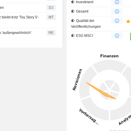
Investment
zen
DJ
Gesamt
eibt trotz 'Toy Story 5'-
MT
Qualität der
Veröffentlichungen
so 'außergewöhnlich':
RE
ESG MSCI