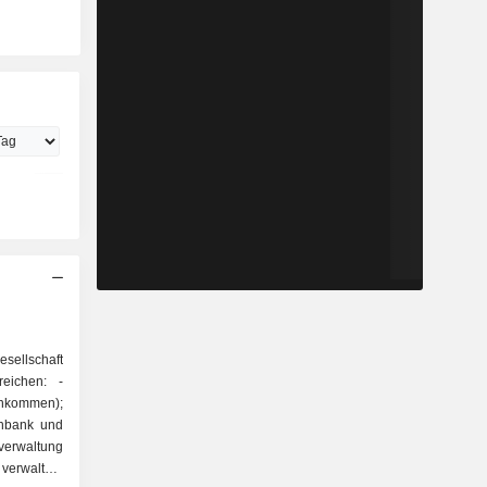
sellschaft
eichen: -
inkommen);