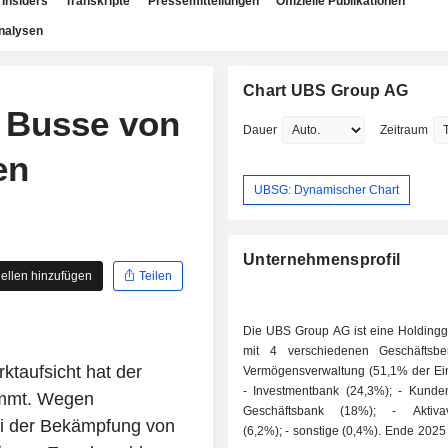
Insiders
Transkripte
Pressemitteilungen
Offizielle Publikationen
nalysen
Chart UBS Group AG
 Busse von
Dauer
Zeitraum
en
UBSG: Dynamischer Chart
Unternehmensprofil
ellen hinzufügen
Teilen
Die UBS Group AG ist eine Holdingge
mit 4 verschiedenen Geschäftsber
taufsicht hat der
Vermögensverwaltung (51,1% der E
- Investmentbank (24,3%); - Kundenbank und
ummt. Wegen
Geschäftsbank (18%); - Aktivaverwaltung
ei der Bekämpfung von
(6,2%); - sonstige (0,4%). Ende 2025 verwaltete