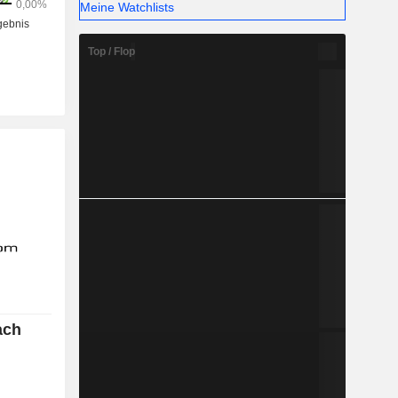
Meine Watchlists
Top / Flop
ach