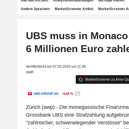
Alle Nachrichten
Analystenempfehlungen
Wichtige Fakten
Andere Sprachen
MarketScreener Artikel
MarketScreener A
UBS muss in Monaco
6 Millionen Euro zahl
Veröffentlicht am 07.05.2026 um 11:38
AWP
MarketScreener zu Ihren Qu
UBS GROUP AG
-0,65 %
Zürich (awp) - Die monegassische Finanzmark
Grossbank UBS eine Strafzahlung aufgebr
"zahlreicher, schwerwiegender Verstösse" b