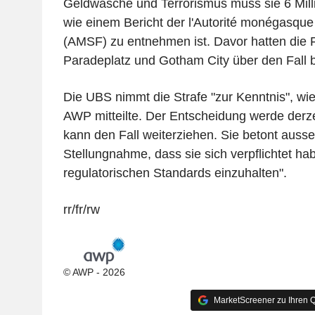
Geldwäsche und Terrorismus muss sie 6 Mill
wie einem Bericht der l'Autorité monégasque 
(AMSF) zu entnehmen ist. Davor hatten die 
Paradeplatz und Gotham City über den Fall b
Die UBS nimmt die Strafe "zur Kenntnis", wie
AWP mitteilte. Der Entscheidung werde derze
kann den Fall weiterziehen. Sie betont auss
Stellungnahme, dass sie sich verpflichtet ha
regulatorischen Standards einzuhalten".
rr/fr/rw
© AWP - 2026
MarketScreener zu Ihren Q