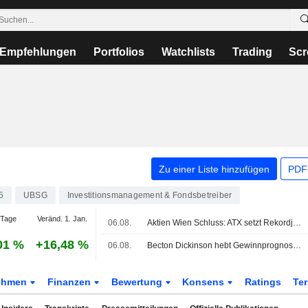
Empfehlungen
Portfolios
Watchlists
Trading
Scr
Zu einer Liste hinzufügen
PDF-
5
UBSG
Investitionsmanagement & Fondsbetreiber
 Tage
Veränd. 1. Jan.
06.08.
Aktien Wien Schluss: ATX setzt Rekordjagd fort
01 %
+16,48 %
06.08.
Becton Dickinson hebt Gewinnprognose für das Gesamtjahr an, nachdem Ergebnisse des dritten Quartals die Erwartungen übertreffen
ehmen
Finanzen
Bewertung
Konsens
Ratings
Te