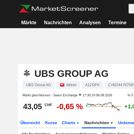
Märkte
Nachrichten
Analysen
Termine
UBS GROUP AG
UBS Group AG
Aktien
A12DFH
CH024476758
Markt geschlossen -
Swiss Exchange
17:30:14 06.08.2026
% 5
43,05
-0,65 %
CHF
+1,
Übersicht
Kurse
Charts
Nachrichten
Untern