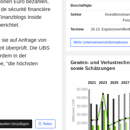
ionen Euro bezahlen,
die Unternehmensgruppe 788,4
Beschäftigte
Einlagen und 653,8 Mrd. USD Kredite
de sécurité financière
Sektor
Investitionsma
Finanzblogs Inside
Fond
erichtet.
Termine
28.10.
Ergebnisveröffentlichun
 sie auf Anfrage von
Mehr Unternehmensinformationen
it überprüft. Die UBS
erdem in der
Gewinn- und Verlustrech
be, "die höchsten
sowie Schätzungen
uellen hinzufügen
Teilen