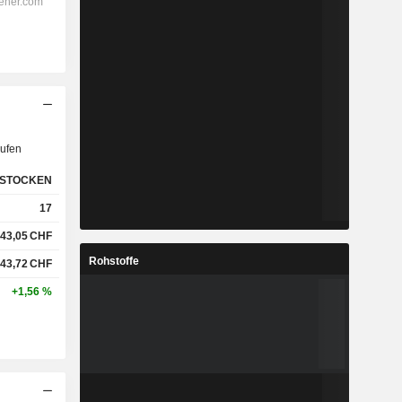
ufen
STOCKEN
17
43,05
CHF
Rohstoffe
43,72
CHF
+1,56 %