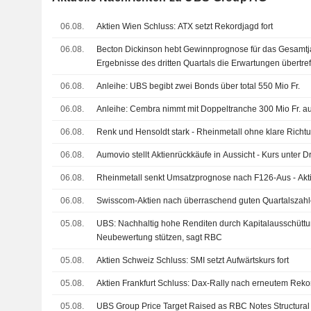
06.08.
Aktien Wien Schluss: ATX setzt Rekordjagd fort
06.08.
Becton Dickinson hebt Gewinnprognose für das Gesamt
Ergebnisse des dritten Quartals die Erwartungen übertre
06.08.
Anleihe: UBS begibt zwei Bonds über total 550 Mio Fr.
06.08.
Anleihe: Cembra nimmt mit Doppeltranche 300 Mio Fr. au
06.08.
Renk und Hensoldt stark - Rheinmetall ohne klare Richt
06.08.
Aumovio stellt Aktienrückkäufe in Aussicht - Kurs unter D
06.08.
Rheinmetall senkt Umsatzprognose nach F126-Aus - Akti
06.08.
Swisscom-Aktien nach überraschend guten Quartalszahl
05.08.
UBS: Nachhaltig hohe Renditen durch Kapitalausschüttu
Neubewertung stützen, sagt RBC
05.08.
Aktien Schweiz Schluss: SMI setzt Aufwärtskurs fort
05.08.
Aktien Frankfurt Schluss: Dax-Rally nach erneutem Rek
05.08.
UBS Group Price Target Raised as RBC Notes Structural