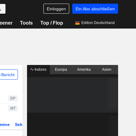
Einloggen
Ein Abo abschließen
eener
Tools
Top / Flop
Edition Deutschland
Indizes
Europa
Amerika
Asien
Bericht
DP
MT
rmine
Sektor
Derivate
ETFs