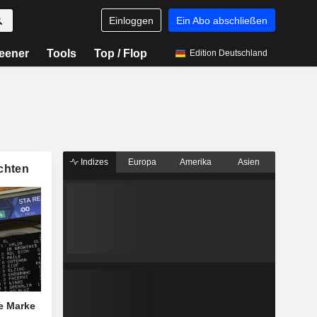
Einloggen
Ein Abo abschließen
eener
Tools
Top / Flop
Edition Deutschland
Indizes
Europa
Amerika
Asien
chten
he Marke