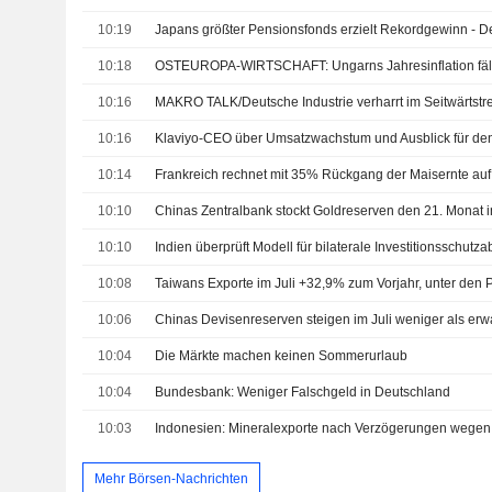
10:19
10:18
10:16
MAKRO TALK/Deutsche Industrie verharrt im Seitwärtstr
10:16
Klaviyo-CEO über Umsatzwachstum und Ausblick für d
10:14
Frankreich rechnet mit 35% Rückgang der Maisernte auf
10:10
Chinas Zentralbank stockt Goldreserven den 21. Monat i
10:10
10:08
Taiwans Exporte im Juli +32,9% zum Vorjahr, unter den
10:06
Chinas Devisenreserven steigen im Juli weniger als erwa
10:04
Die Märkte machen keinen Sommerurlaub
10:04
Bundesbank: Weniger Falschgeld in Deutschland
10:03
Mehr Börsen-Nachrichten