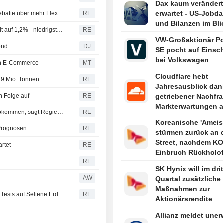
Dax kaum verändert
erwartet - US-Jobda
Japans größter Pensionsfonds erzielt Rekordgewinn - Debatte über mehr Flexibilität bei der Geldanlage
RE
und Bilanzen im Bli
OSTEUROPA-WIRTSCHAFT: Ungarns Jahresinflation fällt auf 1,2% - niedrigster Stand seit einem Jahrzehnt
RE
VW-Großaktionär P
end
DJ
SE pocht auf Einsch
bei Volkswagen
en E-Commerce
MT
Cloudflare hebt
 9 Mio. Tonnen
RE
Jahresausblick dan
n Folge auf
RE
getriebener Nachfr
Markterwartungen 
Indien überprüft Modell für bilaterale Investitionsschutzabkommen, sagt Regierungsvertreter
RE
Koreanische 'Ameis
 Prognosen
RE
stürmen zurück an d
Street, nachdem KO
rtet
RE
Einbruch Rückholof
RE
dämpft
SK Hynix will im dri
AW
Quartal zusätzliche
Maßnahmen zur
Indonesien: Mineralexporte nach Verzögerungen wegen Tests auf Seltene Erden wieder angelaufen
RE
Aktionärsrendite
ankündigen
Allianz meldet uner