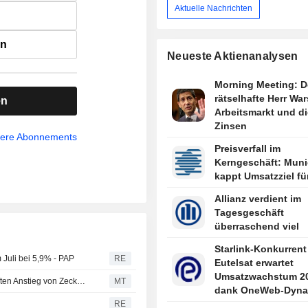
Aktuelle Nachrichten
en
Neueste Aktienanalysen
Morning Meeting: D
rätselhafte Herr War
en
Arbeitsmarkt und di
Zinsen
sere Abonnements
Preisverfall im
Kerngeschäft: Muni
kappt Umsatzziel fü
Allianz verdient im
Tagesgeschäft
überraschend viel
Starlink-Konkurrent
 Juli bei 5,9% - PAP
RE
Eutelsat erwartet
Umsatzwachstum 2
Elanco-CEO über angehobene Prognose und sprunghaften Anstieg von Zeckenbissen
MT
dank OneWeb-Dyna
RE