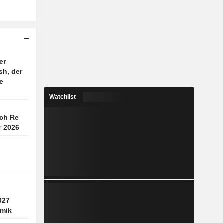
er
sh, der
e
Watchlist
ch Re
r 2026
027
mik