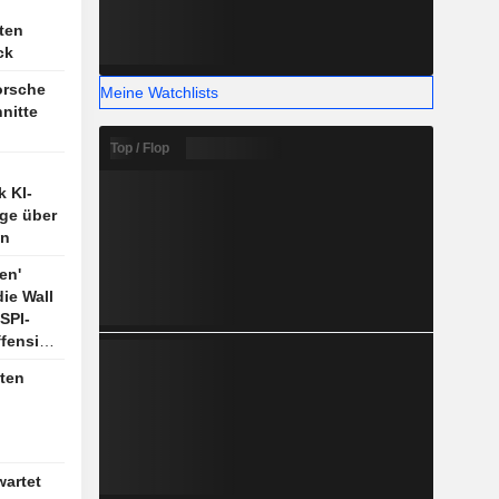
ten
ck
orsche
Meine Watchlists
nitte
Top / Flop
k KI-
age über
an
en'
ie Wall
SPI-
fensive
tten
wartet