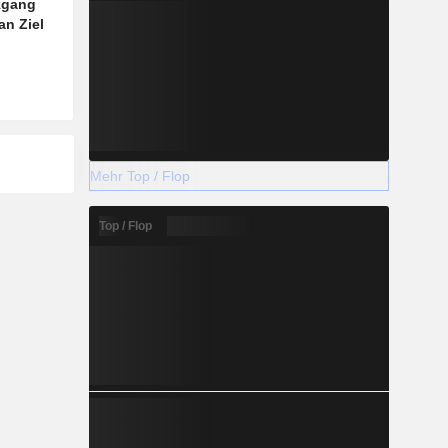
kgang
an Ziel
Mehr Top / Flop
Top / Flop