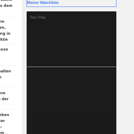
Meine Watchlists
us dem
Top / Flop
nn
en,
ng in
ktie
nose
halten
n
ine
g der
geben
zer
n-
im