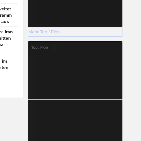
eitet
gramm
 aus
Mehr Top / Flop
: Iran
ritten
z-
Top / Flop
 im
hten