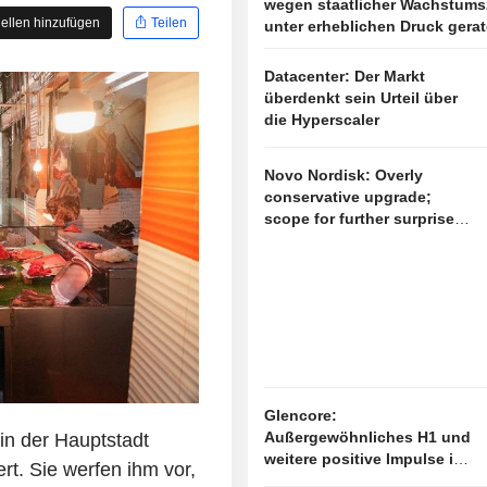
wegen staatlicher Wachstums
ellen hinzufügen
Teilen
unter erheblichen Druck gera
Datacenter: Der Markt
überdenkt sein Urteil über
die Hyperscaler
Novo Nordisk: Overly
conservative upgrade;
scope for further surprises
remains open
Glencore:
Außergewöhnliches H1 und
n der Hauptstadt
weitere positive Impulse in
rt. Sie werfen ihm vor,
Sicht