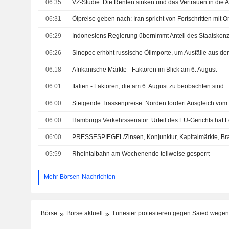
06:35
VZ-Studie: Die Renten sinken und das Vertrauen in die
06:31
06:29
06:26
06:18
Afrikanische Märkte - Faktoren im Blick am 6. August
06:01
Italien - Faktoren, die am 6. August zu beobachten sind
06:00
Steigende Trassenpreise: Norden fordert Ausgleich vo
06:00
Hamburgs Verkehrssenator: Urteil des EU-Gerichts hat 
06:00
PRESSESPIEGEL/Zinsen, Konjunktur, Kapitalmärkte, B
05:59
Rheintalbahn am Wochenende teilweise gesperrt
Mehr Börsen-Nachrichten
Börse
Börse aktuell
Tunesier protestieren gegen Saied wegen 