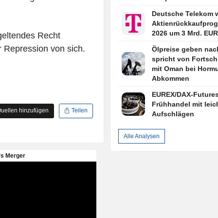
Fokus
Deutsche Telekom w
Aktienrückkaufpro
2026 um 3 Mrd. EUR
geltendes Recht
r Repression von sich.
Ölpreise geben nach
spricht von Fortsch
mit Oman bei Hormu
Abkommen
EUREX/DAX-Futures
Frühhandel mit leic
uellen hinzufügen
Teilen
Aufschlägen
Alle Analysen