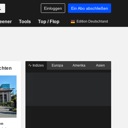
Einloggen
Ein Abo abschließen
eener
Tools
Top / Flop
Edition Deutschland
Indizes
Europa
Amerika
Asien
chten
en