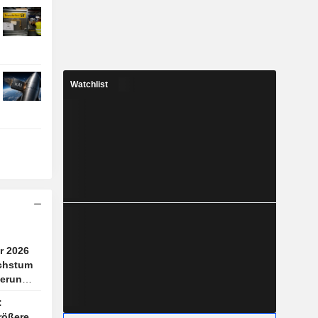
Watchlist
r 2026
chstum
erung
:
rößere