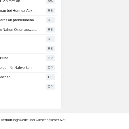
 AHV nimmt ab
AW
Ölpreise geben nach: Iran spricht von Fortschritten mit Oman bei Hormuz-Abkommen
RE
Indonesiens Regierung übernimmt Anteil des Staatskonzerns an problembehafteter, von China finanzierter Hochgeschwindigkeitsbahn
RE
Sinopec erhöht russische Ölimporte, um Ausfälle aus dem Nahen Osten auszugleichen, sagen Händler und Tracking-Daten
RE
RE
RE
m Bund
DP
Folgen für Nahverkehr
DP
ranchen
DJ
DP
Verhaftungswelle und wirtschaftlicher Not