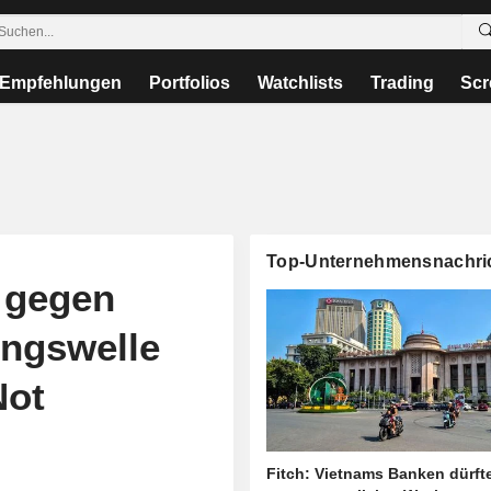
Empfehlungen
Portfolios
Watchlists
Trading
Scr
Top-Unternehmensnachri
n gegen
ungswelle
Not
Fitch: Vietnams Banken dürft