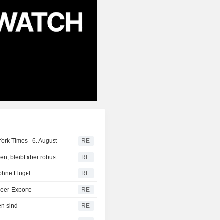
rk Times - 6. August
RE
n, bleibt aber robust
RE
ohne Flügel
RE
meer-Exporte
RE
en sind
RE