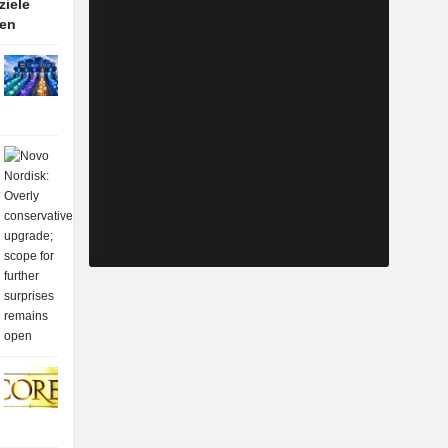
ziele
ten