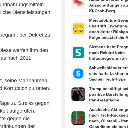
undnahrungsmitteln
Ausschüttungen a
KI-Cash-Berg
liche Dienstleistungen
MercadoLibre-Gewi
übertrifft Erwartung
doch dritter Rückga
 begann, per Dekret zu
Folge belastet die A
Siemens hebt Prog
Diese werfen ihm den
nach Rekord beim
das nach 2011
Industriegewinn an
Schwellenländer er
eine harte Lektion i
Sachen Tech-Hype
ärt, seine Maßnahmen
 Korruption zu retten.
Trump bekräftigt se
positive Darstellun
Iran-Gespräche
age zu Streiks gegen
Asiatische Aktien 
keit aufgerufen,
nach Tech-Rückset
ste gegen die
nach, Öl stabil - Ira
chränkungen der
Gespräche bleiben 