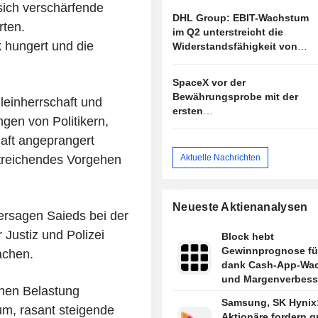
sich verschärfende
DHL Group: EBIT-Wachstum
rten.
im Q2 unterstreicht die
k hungert und die
Widerstandsfähigkeit von
DHL, doch die aktuelle
Bewertung begrenzt das
SpaceX vor der
Aufwärtspotenzial
Bewährungsprobe mit der
leinherrschaft und
ersten
gen von Politikern,
Ergebnisveröffentlichung
haft angeprangert
Aktuelle Nachrichten
treichendes Vorgehen
Neueste Aktienanalysen
Versagen Saieds bei der
 Justiz und Polizei
Block hebt
Gewinnprognose fü
achen.
dank Cash-App-Wa
und Margenverbess
chen Belastung
an
Samsung, SK Hynix
m, rasant steigende
Aktionäre fordern g