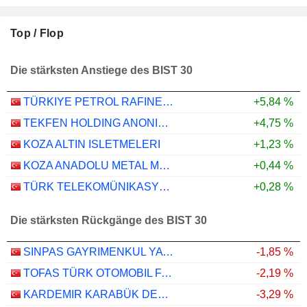
Top / Flop
Die stärksten Anstiege des BIST 30
TÜRKIYE PETROL RAFINERILERI
+5,84 %
TEKFEN HOLDING ANONIM SIRKETI
+4,75 %
KOZA ALTIN ISLETMELERI
+1,23 %
KOZA ANADOLU METAL MADENCILIK ISLETMELERI
+0,44 %
TÜRK TELEKOMÜNIKASYON ANONIM SIRKETI
+0,28 %
Die stärksten Rückgänge des BIST 30
SINPAS GAYRIMENKUL YATIRIM ORTAKLIGI
-1,85 %
TOFAS TÜRK OTOMOBIL FABRIKASI ANONIM SIRKETI
-2,19 %
KARDEMIR KARABÜK DEMIR ÇELIK SANAYI VE TICARET
-3,29 %