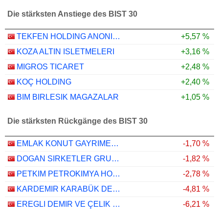
Die stärksten Anstiege des BIST 30
TEKFEN HOLDING ANONIM SIRKETI
+5,57 %
KOZA ALTIN ISLETMELERI
+3,16 %
MIGROS TICARET
+2,48 %
KOÇ HOLDING
+2,40 %
BIM BIRLESIK MAGAZALAR
+1,05 %
Die stärksten Rückgänge des BIST 30
EMLAK KONUT GAYRIMENKUL YATIRIM ORTAKLIGI
-1,70 %
DOGAN SIRKETLER GRUBU HOLDING
-1,82 %
PETKIM PETROKIMYA HOLDING ANONIM SIRKETI
-2,78 %
KARDEMIR KARABÜK DEMIR ÇELIK SANAYI VE TICARET
-4,81 %
EREGLI DEMIR VE ÇELIK FABRIKALARI T.A.S.
-6,21 %