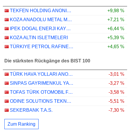
TEKFEN HOLDING ANONIM SIRKETI
+9,98 %
KOZA ANADOLU METAL MADENCILIK ISLETMELERI
+7,21 %
IPEK DOGAL ENERJI KAYNAKLARI ARASTIRMA VE ÜRETIM
+6,44 %
KOZA ALTIN ISLETMELERI
+5,39 %
TÜRKIYE PETROL RAFINERILERI
+4,65 %
Die stärksten Rückgänge des BIST 100
TÜRK HAVA YOLLARI ANONIM ORTAKLIGI
-3,01 %
SINPAS GAYRIMENKUL YATIRIM ORTAKLIGI
-3,27 %
TOFAS TÜRK OTOMOBIL FABRIKASI ANONIM SIRKETI
-3,58 %
ODINE SOLUTIONS TEKNOLOJI TICARET VE SANAYI
-5,51 %
SEKERBANK T.A.S.
-7,30 %
Zum Ranking