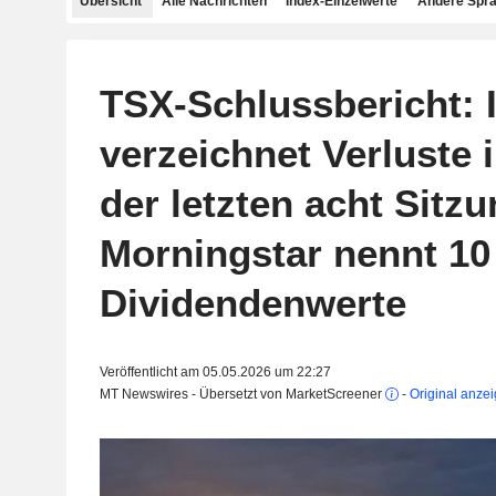
Übersicht
Alle Nachrichten
Index-Einzelwerte
Andere Spr
TSX-Schlussbericht: 
verzeichnet Verluste 
der letzten acht Sitz
Morningstar nennt 10
Dividendenwerte
Veröffentlicht am 05.05.2026 um 22:27
MT Newswires - Übersetzt von MarketScreener
-
Original anze