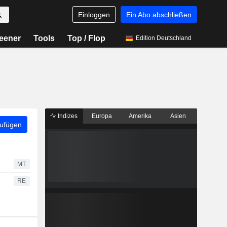
Einloggen
Ein Abo abschließen
eener
Tools
Top / Flop
Edition Deutschland
Indizes
Europa
Amerika
Asien
zufügen
MT
RE