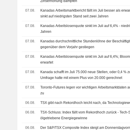
Zinserhöhung dämpfen
07.08.
Kanadas Arbeitsmarktbericht fällt im Juli besser als erwa
sinkt auf niedrigsten Stand seit zwei Jahren
07.08.
Kanadas Arbeitslosenquote sinkt im Juli auf 6,4% - niedri
Jahren
07.08.
Kanadas durchschnittliche Stundenlöhne der Beschäftigt
gegenüber dem Vorjahr gestiegen
07.08.
Kanadas Arbeitslosenquote sinkt im Juli auf 6,4%; Bloo
erwartet
07.08.
Kanada schafft im Juli 75.000 neue Stellen, oder 0,4 %
Umfrage hatte mit einem Plus von 20.000 gerechnet
07.08.
Toronto-Futures legen vor wichtigen Arbeitsmarktdaten
zu
06.08.
TSX gibt nach Rekordhoch leicht nach, da Technologiewe
06.08.
TSX-Schluss: Index fällt vom Rekordhoch zurück - Tech
ölgetriebene Energiegewinne
06.08.
Der S&P/TSX Composite Index steigt am Donnerstagvorm