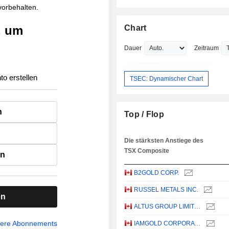
 vorbehalten.
, um
Chart
Dauer
Zeitraum
to erstellen
TSEC: Dynamischer Chart
n
Top / Flop
Die stärksten Anstiege des
TSX Composite
en
B2GOLD CORP.
RUSSEL METALS INC.
en
ALTUS GROUP LIMITED
sere Abonnements
IAMGOLD CORPORATION