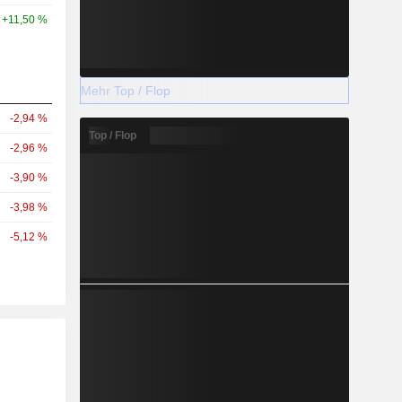
+11,50 %
Mehr Top / Flop
-2,94 %
Top / Flop
-2,96 %
-3,90 %
-3,98 %
-5,12 %