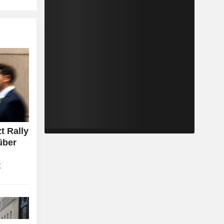
t Rally
über
t