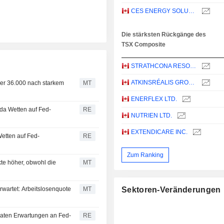
CES ENERGY SOLUTIONS CORP.
Die stärksten Rückgänge des
TSX Composite
STRATHCONA RESOURCES LTD.
ATKINSRÉALIS GROUP INC.
ber 36.000 nach starkem
MT
ENERFLEX LTD.
da Wetten auf Fed-
RE
NUTRIEN LTD.
EXTENDICARE INC.
etten auf Fed-
RE
Zum Ranking
te höher, obwohl die
MT
erwartet: Arbeitslosenquote
MT
Sektoren-Veränderungen
daten Erwartungen an Fed-
RE