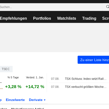
Empfehlungen
Portfolios
Watchlists
Trading
Scr
Zu einer Liste hin
TSEC
% 5 Tage
Veränd. 1. Jan.
07.08.
TSX-Schluss: Index setzt Rally auf neues Rekordhoch über 36.000 nach starkem Arbeitsmarktbericht fort
+3,28 %
+14,72 %
07.08.
TSX verbucht größten Wochengewinn seit vier Monaten, da Wetten auf Fed-Zinserhöhungen nachlassen
p
Einzelwerte
Derivate