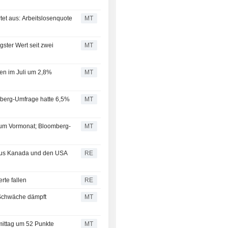
rtet aus: Arbeitslosenquote
MT
gster Wert seit zwei
MT
en im Juli um 2,8%
MT
mberg-Umfrage hatte 6,5%
MT
 zum Vormonat; Bloomberg-
MT
 aus Kanada und den USA
RE
rte fallen
RE
-Schwäche dämpft
MT
ittag um 52 Punkte
MT