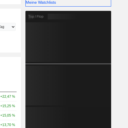
Meine Watchlists
Top / Flop
+22,47 %
+15,25 %
+15,05 %
+13,70 %