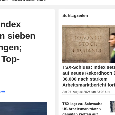
achen
MarketScreener Artikel
Schlagzeilen
Index
in sieben
ungen;
 Top-
TSX-Schluss: Index setz
auf neues Rekordhoch 
36.000 nach starkem
Arbeitsmarktbericht for
igen
Am 07. August 2026 um 23:08 Uhr
TSX legt zu: Schwache
US-Arbeitsmarktdaten
dämpfen Wetten auf