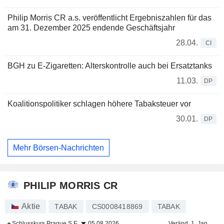
Philip Morris CR a.s. veröffentlicht Ergebniszahlen für das
am 31. Dezember 2025 endende Geschäftsjahr
28.04.
CI
BGH zu E-Zigaretten: Alterskontrolle auch bei Ersatztanks
11.03.
DP
Koalitionspolitiker schlagen höhere Tabaksteuer vor
30.01.
DP
Mehr Börsen-Nachrichten
PHILIP MORRIS CR
Aktie
TABAK
CS0008418869
TABAK
Schlusskurs
Prague S.E.
05.08.2026
Veränd. 1. Jan.