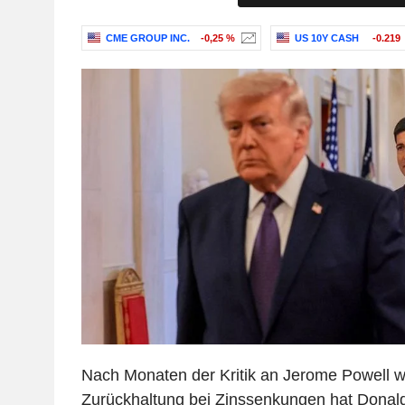
CME GROUP INC.
-0,25 %
US 10Y CASH
-0.219
Nach Monaten der Kritik an Jerome Powell 
Zurückhaltung bei Zinssenkungen hat Donal