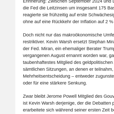
Erinnerung: Zwischen September 2024 und
die Fed die Leitzinsen um insgesamt 175 Bas
reagierte sie frühzeitig auf erste Schwäches
ohne auf eine Rückkehr der Inflation auf 2 %
Doch nicht nur das makroökonomische Umfe
restriktiver. Kevin Warsh ersetzt Stephan Mi
der Fed. Miran, ein ehemaliger Berater Trump
vergangenen August ernannt worden war, gal
taubenhaftestes Mitglied des geldpolitische
sämtlichen Sitzungen, an denen er teilnahm,
Mehrheitsentscheidung – entweder zugunste
oder für eine stärkere Senkung.
Zwar bleibt Jerome Powell Mitglied des Gou
ist Kevin Warsh derjenige, der die Debatten 
erarbeitete sich während seiner ersten Zeit 