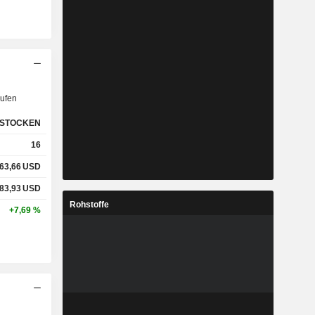
ufen
STOCKEN
16
63,66
USD
83,93
USD
Rohstoffe
+7,69 %