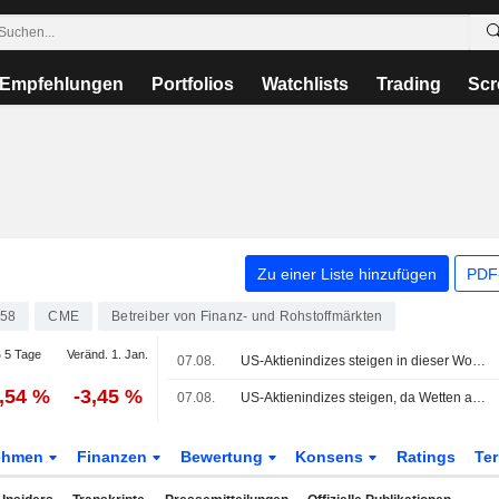
Empfehlungen
Portfolios
Watchlists
Trading
Scr
Zu einer Liste hinzufügen
PDF-
58
CME
Betreiber von Finanz- und Rohstoffmärkten
 5 Tage
Veränd. 1. Jan.
07.08.
US-Aktienindizes steigen in dieser Woche, Tech-Schwergewichte legen zu, Deal zur Wiederöffnung der Straße von Hormuz in Arbeit
1,54 %
-3,45 %
07.08.
US-Aktienindizes steigen, da Wetten auf eine Fed-Pause nach unerwartetem Rückgang der Beschäftigung außerhalb der Landwirtschaft zunehmen
ehmen
Finanzen
Bewertung
Konsens
Ratings
Te