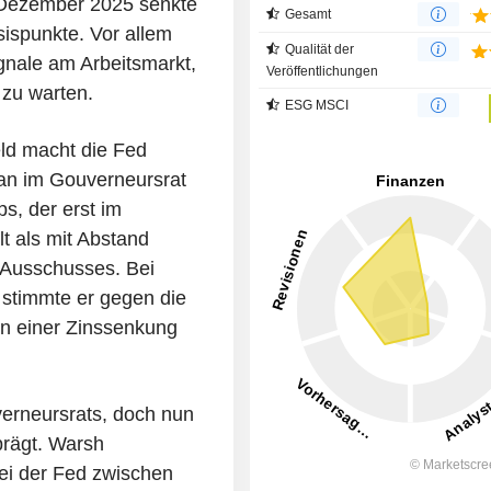
 Dezember 2025 senkte
Gesamt
ispunkte. Vor allem
Qualität der
ignale am Arbeitsmarkt,
Veröffentlichungen
 zu warten.
ESG MSCI
ld macht die Fed
ran im Gouverneursrat
s, der erst im
t als mit Abstand
n Ausschusses. Bei
 stimmte er gegen die
n einer Zinssenkung
verneursrats, doch nun
prägt. Warsh
bei der Fed zwischen