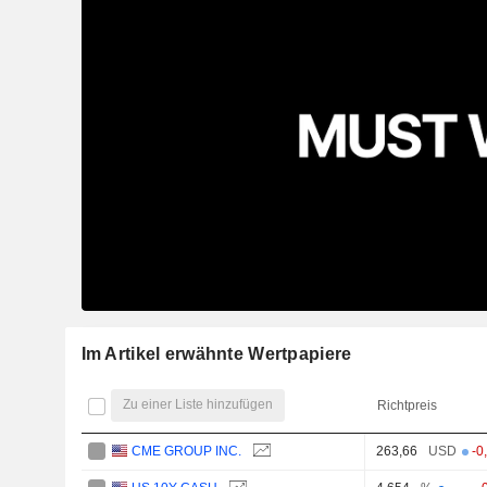
Im Artikel erwähnte Wertpapiere
Zu einer Liste hinzufügen
Richtpreis
CME GROUP INC.
263,66
USD
-0