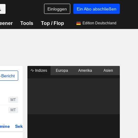
Einloggen
Ein Abo abschließen
eener
Tools
Top / Flop
Edition Deutschland
Indizes
Europa
Amerika
Asien
Bericht
MT
MT
rmine
Sektor
Derivate
ETFs