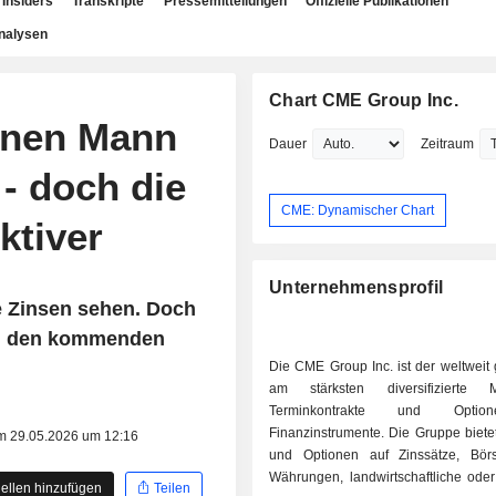
Insiders
Transkripte
Pressemitteilungen
Offizielle Publikationen
nalysen
Chart CME Group Inc.
inen Mann
Dauer
Zeitraum
 - doch die
CME: Dynamischer Chart
ktiver
Unternehmensprofil
 Zinsen sehen. Doch
in den kommenden
Die CME Group Inc. ist der weltweit
am stärksten diversifizierte 
Terminkontrakte und Opti
Finanzinstrumente. Die Gruppe biete
am 29.05.2026 um 12:16
und Optionen auf Zinssätze, Börs
Währungen, landwirtschaftliche oder 
ellen hinzufügen
Teilen