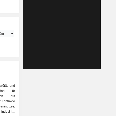
 größte und
Markt für
onen auf
t Kontrakte
enindizes,
industriell