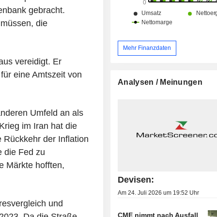
enbank gebracht.
 müssen, die
Mehr Finanzdaten
s vereidigt. Er
für eine Amtszeit von
Analysen / Meinungen
h anderen Umfeld an als
rieg im Iran hat die
 Rückkehr der Inflation
e die Fed zu
ie Märkte hofften,
Devisen:
Am 24. Juli 2026 um 19:52 Uhr
hresvergleich und
CME nimmt nach Ausfall
 2023. Da die Straße