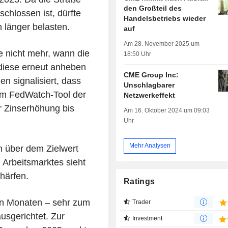
den Großteil des
chlossen ist, dürfte
Handelsbetriebs wieder
 länger belasten.
auf
Am 28. November 2025 um
e nicht mehr, wann die
18:50 Uhr
 diese erneut anheben
CME Group Inc:
n signalisiert, dass
Unschlagbarer
em FedWatch-Tool der
Netzwerkeffekt
r Zinserhöhung bis
Am 16. Oktober 2024 um 09:03
Uhr
Mehr Analysen
en über dem Zielwert
n Arbeitsmarktes sieht
härfen.
Ratings
en Monaten – sehr zum
Trader
ausgerichtet. Zur
Investment