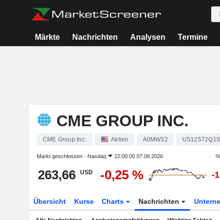
Märkte
Nachrichten
Analysen
Termine
CME GROUP INC.
CME Group Inc.
Aktien
A0MW32
US12572Q10
Markt geschlossen -
Nasdaq
22:00:00 07.08.2026
%
263,66
-0,25 %
USD
-
Übersicht
Kurse
Charts
Nachrichten
Untern