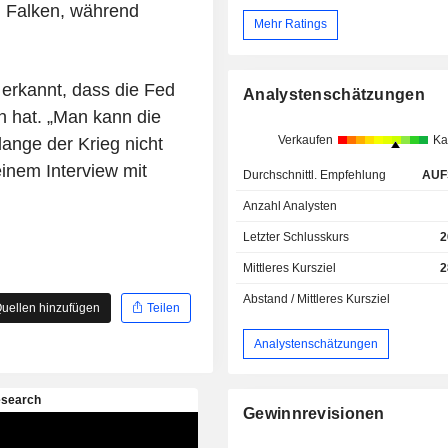
n Falken, während
Mehr Ratings
erkannt, dass die Fed
Analystenschätzungen
n hat. „Man kann die
Verkaufen
Ka
olange der Krieg nicht
inem Interview mit
Durchschnittl. Empfehlung
AUF
Anzahl Analysten
Letzter Schlusskurs
2
Mittleres Kursziel
2
Abstand / Mittleres Kursziel
uellen hinzufügen
Teilen
Analystenschätzungen
Gewinnrevisionen