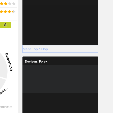
A
Mehr Top / Flop
Devisen / Forex