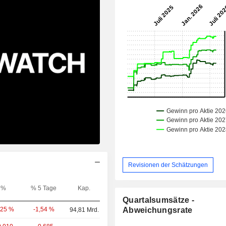
Revisionen der Schätzungen
%
% 5 Tage
Kap.
Quartalsumsätze -
-1,54 %
Abweichungsrate
,25 %
94,81 Mrd.